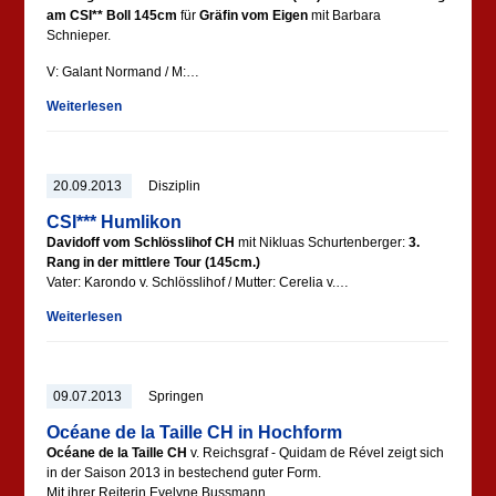
am CSI** Boll 145cm
für
Gräfin vom Eigen
mit Barbara
Schnieper.
V: Galant Normand / M:…
Weiterlesen
20.09.2013
Disziplin
CSI*** Humlikon
Davidoff vom Schlösslihof CH
mit Nikluas Schurtenberger:
3.
Rang in der mittlere Tour (145cm.)
Vater: Karondo v. Schlösslihof / Mutter: Cerelia v.…
Weiterlesen
09.07.2013
Springen
Océane de la Taille CH in Hochform
Océane de la Taille CH
v. Reichsgraf - Quidam de Rével zeigt sich
in der Saison 2013 in bestechend guter Form.
Mit ihrer Reiterin Evelyne Bussmann…