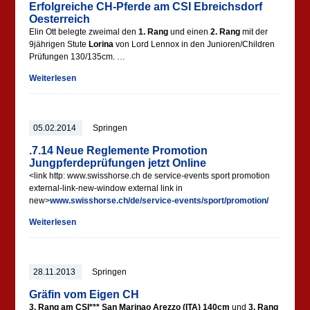
Erfolgreiche CH-Pferde am CSI Ebreichsdorf
Oesterreich
Elin Ott belegte zweimal den
1. Rang
und einen
2. Rang
mit der
9jährigen Stute
Lorina
von Lord Lennox in den Junioren/Children
Prüfungen 130/135cm. …
Weiterlesen
05.02.2014
Springen
.7.14 Neue Reglemente Promotion
Jungpferdeprüfungen jetzt Online
<link http: www.swisshorse.ch de service-events sport promotion
external-link-new-window external link in
new>
www.swisshorse.ch/de/service-events/sport/promotion/
Weiterlesen
28.11.2013
Springen
Gräfin vom Eigen CH
3. Rang am CSI*** San Marinao Arezzo (ITA) 140cm
und
3. Rang