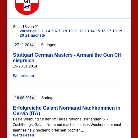
Seite 18 von 21
vorherige
1
2
3
4
5
6
7
8
9
10
11
12
13
14
15
16
17
18
19
20
21
nächste
27.11.2014
Springen
Stuttgart German Masters - Armani the Gun CH
siegreich
19-23.11.2014
Weiterlesen
18.08.2014
Springen
Erfolgreiche Galant Normand Nachkommen in
Cervia (ITA)
Beste Werbung für den im Haras National stehenden SF-
Zuchthengst Galant Normand machten dieses Wochende einmal
mehr seine 2 hocherfolgreichen Töchter
…
Weiterlesen