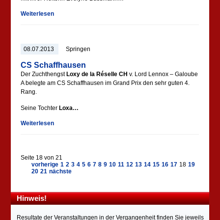
Weiterlesen
08.07.2013
Springen
CS Schaffhausen
Der Zuchthengst
Loxy de la Réselle CH
v. Lord Lennox – Galoube
A belegte am CS Schaffhausen im Grand Prix den sehr guten 4.
Rang.
Seine Tochter
Loxa…
Weiterlesen
Seite 18 von 21
vorherige
1
2
3
4
5
6
7
8
9
10
11
12
13
14
15
16
17
18
19
20
21
nächste
Hinweis!
Resultate der Veranstaltungen in der Vergangenheit finden Sie jeweils