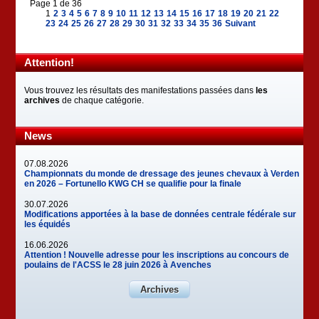
Page 1 de 36
1
2
3
4
5
6
7
8
9
10
11
12
13
14
15
16
17
18
19
20
21
22
23
24
25
26
27
28
29
30
31
32
33
34
35
36
Suivant
Attention!
Vous trouvez les résultats des manifestations passées dans
les
archives
de chaque catégorie.
News
07.08.2026
Championnats du monde de dressage des jeunes chevaux à Verden
en 2026 – Fortunello KWG CH se qualifie pour la finale
30.07.2026
Modifications apportées à la base de données centrale fédérale sur
les équidés
16.06.2026
Attention ! Nouvelle adresse pour les inscriptions au concours de
poulains de l'ACSS le 28 juin 2026 à Avenches
Archives