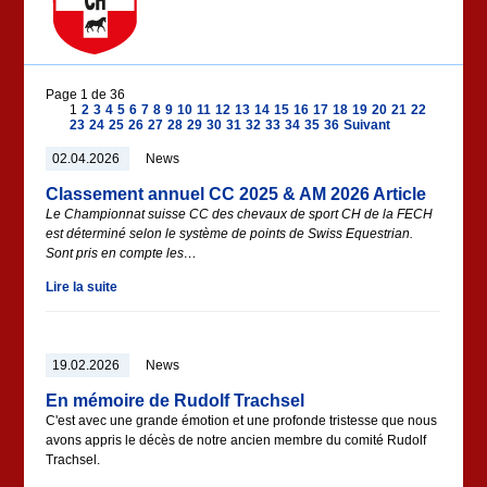
Page 1 de 36
1
2
3
4
5
6
7
8
9
10
11
12
13
14
15
16
17
18
19
20
21
22
23
24
25
26
27
28
29
30
31
32
33
34
35
36
Suivant
02.04.2026
News
Classement annuel CC 2025 & AM 2026 Article
Le Championnat suisse CC des chevaux de sport CH de la FECH
est déterminé selon le système de points de Swiss Equestrian.
Sont pris en compte les…
Lire la suite
19.02.2026
News
En mémoire de Rudolf Trachsel
C'est avec une grande émotion et une profonde tristesse que nous
avons appris le décès de notre ancien membre du comité Rudolf
Trachsel.