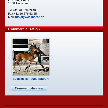
Les Long Prés 2b
1580 Avenches
Tel +41 26 676 63 40
Fax +41 26 676 63 45
Mail
info(at)swisshorse.ch
Commercialisation
Bacio de la Rouge-Eau CH
Kadi vom Kappensand CH
Commercialisation