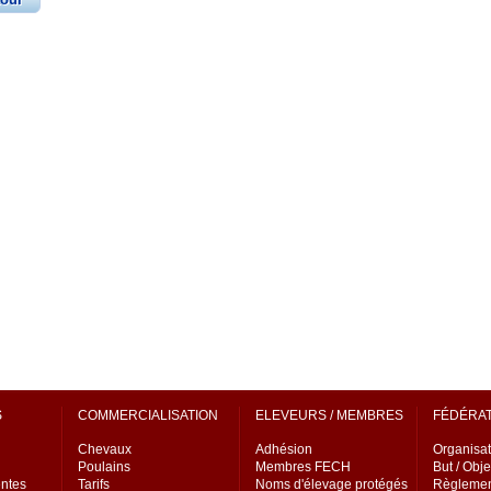
S
COMMERCIALISATION
ELEVEURS / MEMBRES
FÉDÉRA
Chevaux
Adhésion
Organisat
Poulains
Membres FECH
But / Obje
entes
Tarifs
Noms d'élevage protégés
Règlemen