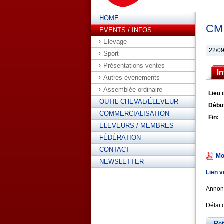
HOME
CM 
EVENTS / INFOS
Elevage
22/0
Sport
Présentations-ventes
I
Autres événements
Assemblée ordinaire
Lieu 
OUTIL CHEVAL/ÉLEVEUR
Débu
COMMERCIALISATION
Fin:
ELEVEURS / MEMBRES
FÉDÉRATION
CONTACT
Mo
NEWSLETTER
Lien v
Annonc
Délai 
Re