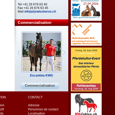
Tel +41 26 676 63 40
Fax +41 26 676 63 45
Mail
info(at)swisshorse.ch
Commercialisation
Escantina KWG
Commercialisation
TION
CONTACT
ion
Adresse
ctif
Personnes de contact
ts
Localisation