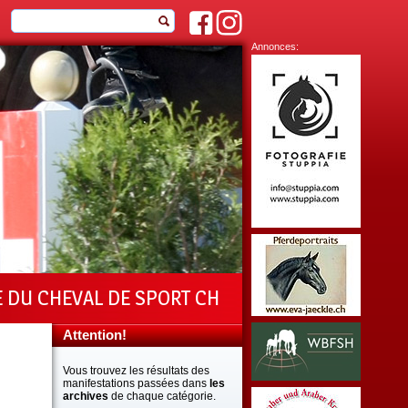
Annonces:
E DU CHEVAL DE SPORT CH
Attention!
Vous trouvez les résultats des
manifestations passées dans
les
archives
de chaque catégorie.