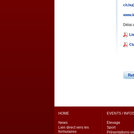
ch.hu(
www.l
Délai 
Li
Cl
Re
HOME
EVENTS / INFO
News
Elevage
Lien direct vers les
Sport
formulaires
Présentations-v