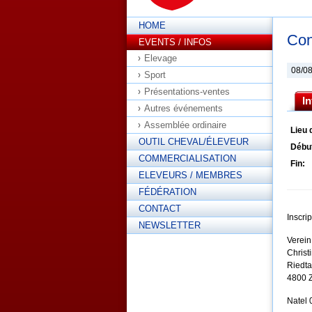
HOME
Con
EVENTS / INFOS
Elevage
08/0
Sport
Présentations-ventes
I
Autres événements
Assemblée ordinaire
Lieu 
OUTIL CHEVAL/ÉLEVEUR
Débu
COMMERCIALISATION
Fin:
ELEVEURS / MEMBRES
FÉDÉRATION
CONTACT
Inscrip
NEWSLETTER
Verein
Christ
Riedta
4800 
Natel 