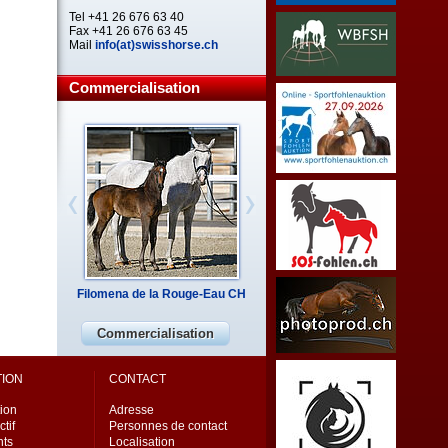
Tel +41 26 676 63 40
Fax +41 26 676 63 45
Mail
info(at)swisshorse.ch
Commercialisation
Filomena de la Rouge-Eau CH
Commercialisation
TION
CONTACT
ion
Adresse
ctif
Personnes de contact
ts
Localisation