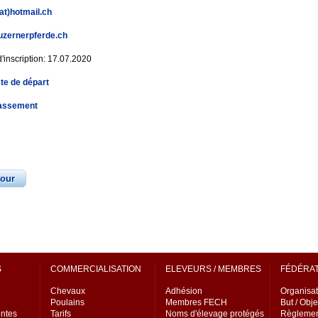
at)hotmail.ch
uzernerpferde.ch
d'inscription: 17.07.2020
ste de départ
assement
tour
S
COMMERCIALISATION
ELEVEURS / MEMBRES
FÉDÉRA
Chevaux
Adhésion
Organisat
Poulains
Membres FECH
But / Obje
entes
Tarifs
Noms d'élevage protégés
Règlemen