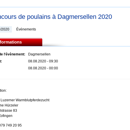
cours de poulains à Dagmersellen 2020
8/2020
Événements
nformations
de l'évènement:
Dagmersellen
t:
08.08.2020 - 09:30
08.08.2020 - 00:00
tion:
 Luzerner Warmblutpferdezucht
ine Hürzeler
lstrasse 83
Zofingen
079 749 20 95