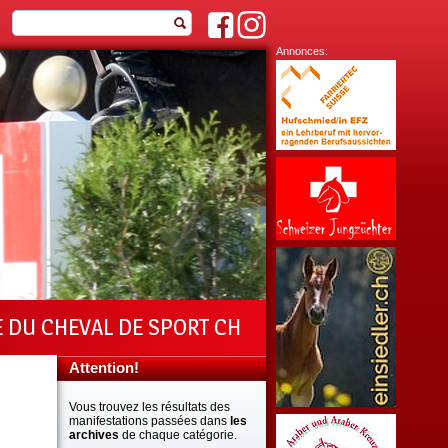
Annonces:
E DU CHEVAL DE SPORT CH
Attention!
Vous trouvez les résultats des
manifestations passées dans
les
archives
de chaque catégorie.