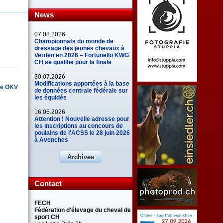
News
07.08.2026
Championnats du monde de
dressage des jeunes chevaux à
Verden en 2026 – Fortunello KWG
CH se qualifie pour la finale
30.07.2026
Modifications apportées à la base
se OKV
de données centrale fédérale sur
les équidés
16.06.2026
Attention ! Nouvelle adresse pour
les inscriptions au concours de
poulains de l'ACSS le 28 juin 2026
à Avenches
Archives
Contact
FECH
Fédération d'élevage du cheval de
sport CH