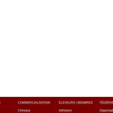
S
COMMERCIALISATION
ELEVEURS / MEMBRES
FÉDÉRA
Chevaux
Adhésion
Organisat