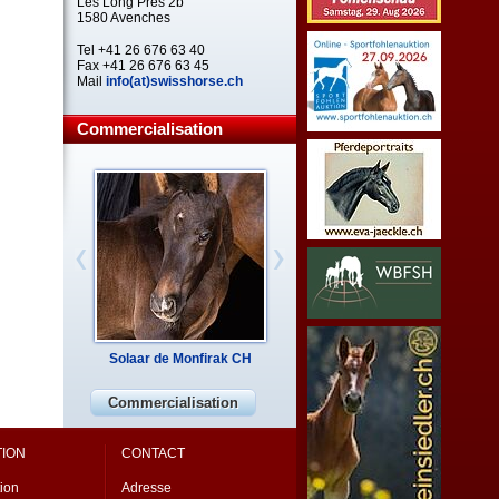
Les Long Prés 2b
1580 Avenches
Tel +41 26 676 63 40
Fax +41 26 676 63 45
Mail
info(at)swisshorse.ch
Commercialisation
Solaar de Monfirak CH
Commercialisation
TION
CONTACT
ion
Adresse