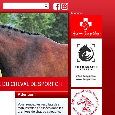
Annonces:
E DU CHEVAL DE SPORT CH
Attention!
Vous trouvez les résultats des
manifestations passées dans
les
archives
de chaque catégorie.