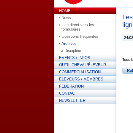
HOME
Les
News
lign
Lien direct vers les
formulaires
Questions fréquentes
24/0
Archives
Discipline
EVENTS / INFOS
Tous l
OUTIL CHEVAL/ÉLEVEUR
Re
COMMERCIALISATION
ELEVEURS / MEMBRES
FÉDÉRATION
CONTACT
NEWSLETTER