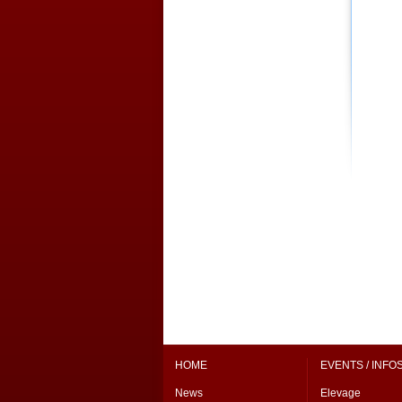
HOME
EVENTS / INFO
News
Elevage