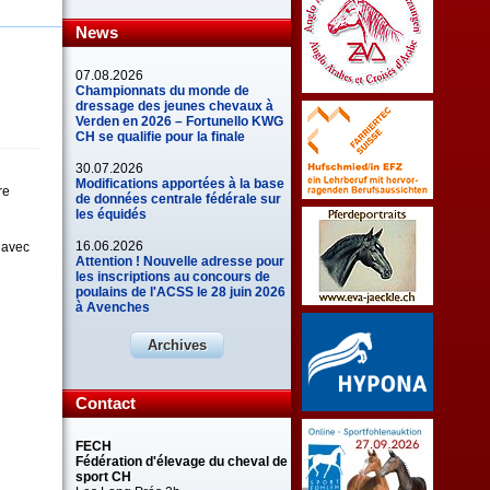
News
07.08.2026
Championnats du monde de
dressage des jeunes chevaux à
Verden en 2026 – Fortunello KWG
CH se qualifie pour la finale
30.07.2026
Modifications apportées à la base
re
de données centrale fédérale sur
les équidés
16.06.2026
P avec
Attention ! Nouvelle adresse pour
les inscriptions au concours de
poulains de l'ACSS le 28 juin 2026
à Avenches
Archives
Contact
FECH
Fédération d'élevage du cheval de
sport CH