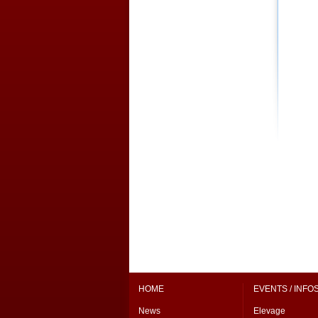
HOME
EVENTS / INFO
News
Elevage