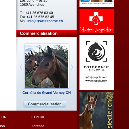
Les Long Prés 2b
1580 Avenches
Tel +41 26 676 63 40
Fax +41 26 676 63 45
Mail
info(at)swisshorse.ch
Commercialisation
Cornélia de Grand-Verney CH
Commercialisation
TION
CONTACT
ion
Adresse