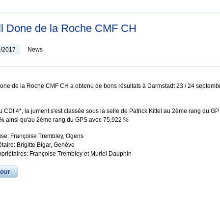
l Done de la Roche CMF CH
9/2017
News
one de la Roche CMF CH a obtenu de bons résultats à Darmstadt 23 / 24 septemb
u CDI 4*, la jument s'est classée sous la selle de Patrick Kittel au 2ème rang du G
% ainsi qu'au 2ème rang du GPS avec 75,922 %
se: Françoise Trembley, Ogens
étaire: Brigitte Bigar, Genève
priétaires: Françoise Trembley et Muriel Dauphin
tour