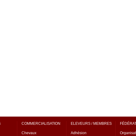
S
COMMERCIALISATION
ELEVEURS / MEMBRES
FÉDÉRA
Chevaux
Adhésion
Organisat