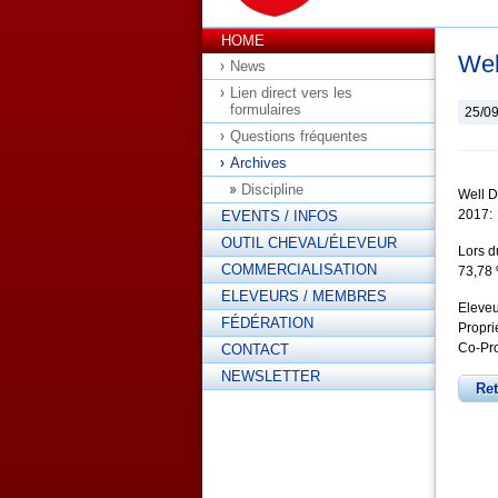
HOME
Wel
News
Lien direct vers les
formulaires
25/0
Questions fréquentes
Archives
Discipline
Well D
2017:
EVENTS / INFOS
OUTIL CHEVAL/ÉLEVEUR
Lors d
COMMERCIALISATION
73,78 
ELEVEURS / MEMBRES
Eleveu
FÉDÉRATION
Propri
Co-Pro
CONTACT
NEWSLETTER
Re