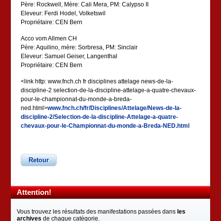
Père: Rockwell, Mère: Cali Mera, PM: Calypso II
Eleveur: Ferdi Hodel, Volketswil
Propriétaire: CEN Bern
Acco vom Allmen CH
Père: Aquilino, mère: Sorbresa, PM: Sinclair
Eleveur: Samuel Geiser, Langenthal
Propriétaire: CEN Bern
<link http: www.fnch.ch fr disciplines attelage news-de-la-
discipline-2 selection-de-la-discipline-attelage-a-quatre-chevaux-
pour-le-championnat-du-monde-a-breda-
ned.html>
www.fnch.ch/fr/Disciplines/Attelage/News-de-la-
discipline-2/Selection-de-la-discipline-Attelage-a-quatre-
chevaux-pour-le-Championnat-du-monde-a-Breda-NED.html
Retour
Attention!
Vous trouvez les résultats des manifestations passées dans
les
archives
de chaque catégorie.