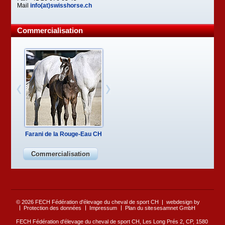
Mail
info(at)swisshorse.ch
Commercialisation
Farani de la Rouge-Eau CH
Commercialisation
© 2026 FECH Fédération d'élevage du cheval de sport CH
webdesign by
Protection des données
Impressum
Plan du site
sesamnet GmbH
FECH Fédération d'élevage du cheval de sport CH, Les Long Prés 2, CP, 1580