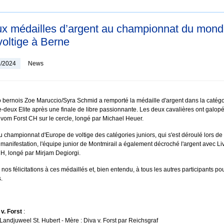
x médailles d’argent au championnat du mon
voltige à Berne
7/2024
News
 bernois Zoe Maruccio/Syra Schmid a remporté la médaille d'argent dans la catégo
-deux Elite après une finale de libre passionnante. Les deux cavalières ont galop
 vom Forst CH sur le cercle, longé par Michael Heuer.
u championnat d'Europe de voltige des catégories juniors, qui s'est déroulé lors de 
anifestation, l'équipe junior de Montmirail a également décroché l'argent avec Li
, longé par Mirjam Degiorgi.
 nos félicitations à ces médaillés et, bien entendu, à tous les autres participants po
.
 v. Forst
:
 Landjuweel St. Hubert - Mère : Diva v. Forst par Reichsgraf