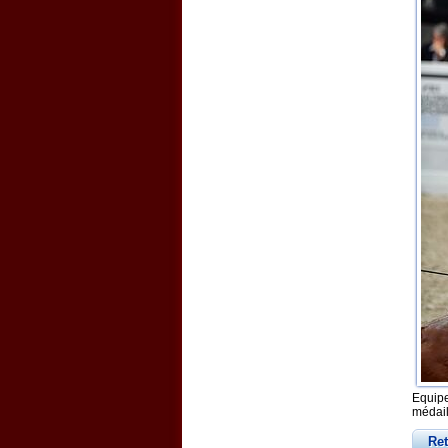
Equipe
médail
Re