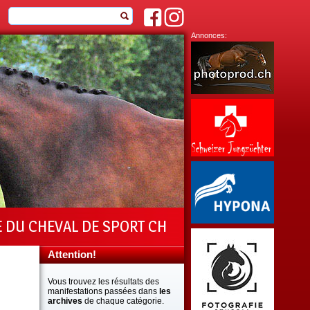
Annonces:
E DU CHEVAL DE SPORT CH
Attention!
Vous trouvez les résultats des
manifestations passées dans
les
archives
de chaque catégorie.