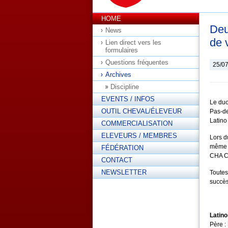
HOME
Deu
News
de 
Lien direct vers les
formulaires
Questions fréquentes
25/0
Archives
Discipline
EVENTS / INFOS
Le duo
OUTIL CHEVAL/ÉLEVEUR
Pas-de
Latino
COMMERCIALISATION
ELEVEURS / MEMBRES
Lors d
même m
FÉDÉRATION
CHA CH
CONTACT
NEWSLETTER
Toutes
succès
Latino
Père :