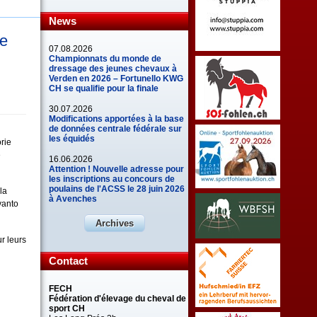
News
de
07.08.2026
Championnats du monde de
dressage des jeunes chevaux à
Verden en 2026 – Fortunello KWG
CH se qualifie pour la finale
30.07.2026
Modifications apportées à la base
de données centrale fédérale sur
les équidés
rie
é
16.06.2026
Attention ! Nouvelle adresse pour
les inscriptions au concours de
poulains de l'ACSS le 28 juin 2026
la
à Avenches
vanto
Archives
ur leurs
Contact
FECH
Fédération d'élevage du cheval de
sport CH