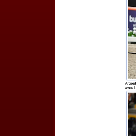
Argen
avec L