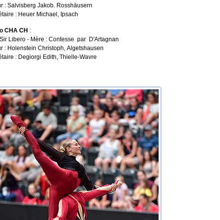
r : Salvisberg Jakob. Rosshäusern
étaire : Heuer Michael, Ipsach
to CHA CH
:
 Sir Libero - Mère : Contesse par D'Artagnan
r : Holenstein Christoph, Algetshausen
étaire : Degiorgi Edith, Thielle-Wavre