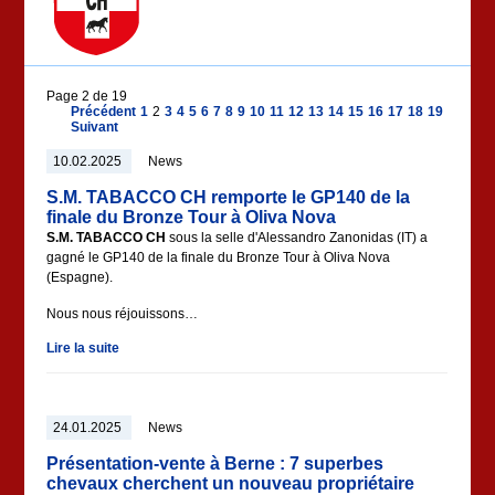
Page 2 de 19
Précédent
1
2
3
4
5
6
7
8
9
10
11
12
13
14
15
16
17
18
19
Suivant
10.02.2025
News
S.M. TABACCO CH remporte le GP140 de la
finale du Bronze Tour à Oliva Nova
S.M. TABACCO CH
sous la selle d'Alessandro Zanonidas (IT) a
gagné le GP140 de la finale du Bronze Tour à Oliva Nova
(Espagne).
Nous nous réjouissons…
Lire la suite
24.01.2025
News
Présentation-vente à Berne : 7 superbes
chevaux cherchent un nouveau propriétaire