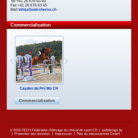
Tel +41 26 676 63 40
Fax +41 26 676 63 45
Mail
info(at)swisshorse.ch
Commercialisation
Cayden du Pré Mo CH
Commercialisation
© 2026 FECH Fédération d'élevage du cheval de sport CH
webdesign by
Protection des données
Impressum
Plan du site
sesamnet GmbH