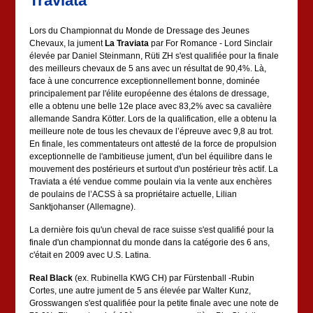
Traviata
Lors du Championnat du Monde de Dressage des Jeunes
Chevaux, la jument
La Traviata
par For Romance - Lord Sinclair
élevée par Daniel Steinmann, Rüti ZH s'est qualifiée pour la finale
des meilleurs chevaux de 5 ans avec un résultat de 90,4%. Là,
face à une concurrence exceptionnellement bonne, dominée
principalement par l'élite européenne des étalons de dressage,
elle a obtenu une belle 12e place avec 83,2% avec sa cavalière
allemande Sandra Kötter. Lors de la qualification, elle a obtenu la
meilleure note de tous les chevaux de l’épreuve avec 9,8 au trot.
En finale, les commentateurs ont attesté de la force de propulsion
exceptionnelle de l'ambitieuse jument, d'un bel équilibre dans le
mouvement des postérieurs et surtout d'un postérieur très actif. La
Traviata a été vendue comme poulain via la vente aux enchères
de poulains de l’ACSS à sa propriétaire actuelle, Lilian
Sanktjohanser (Allemagne).
La dernière fois qu'un cheval de race suisse s'est qualifié pour la
finale d'un championnat du monde dans la catégorie des 6 ans,
c'était en 2009 avec U.S. Latina.
Real Black
(ex. Rubinella KWG CH) par Fürstenball -Rubin
Cortes, une autre jument de 5 ans élevée par Walter Kunz,
Grosswangen s'est qualifiée pour la petite finale avec une note de