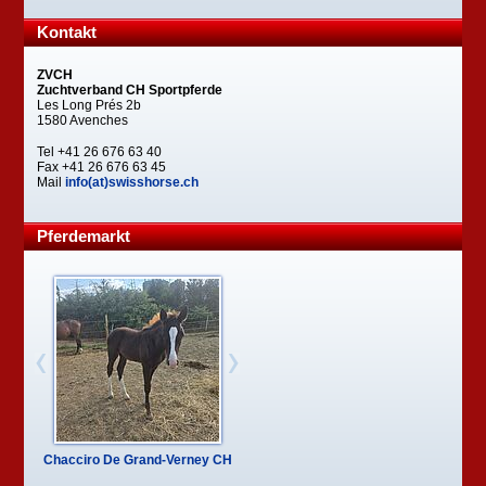
Kontakt
ZVCH
Zuchtverband CH Sportpferde
Les Long Prés 2b
1580 Avenches
Tel +41 26 676 63 40
Fax +41 26 676 63 45
Mail
info(at)swisshorse.ch
Pferdemarkt
Chacciro De Grand-Verney CH