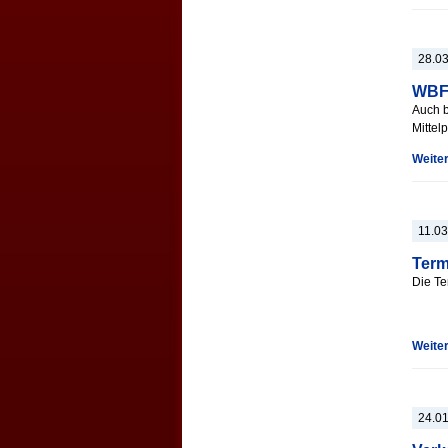
28.0
WBFS
Auch b
Mittel
Weite
11.0
Term
Die Te
Weite
24.0