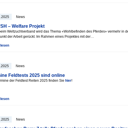
3.2025
News
H – Welfare Projekt
eim Weltzuchtverband wird das Thema «Wohlbefinden des Pferdes» vermehr in d
punkt der Arbeit gerückt. Im Rahmen eines Projektes mit der…
rlesen
3.2025
News
ine Feldtests 2025 sind online
rmine der Feldtest Reiten 2025 finden Sie
hier
!
rlesen
1.2025
News