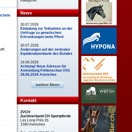
Kategorie!
News
ächste
30.07.2026
Einladung zur Teilnahme an der
Umfrage zu genetischen
Erkrankungen beim Pferd
30.07.2026
att.
Änderungen auf der zentralen
Equidendatenbank des Bundes
16.06.2026
Achtung! Neue Adresse für
Anmeldung Fohlenschau VSS
28.06.2026 Avenches
weitere News
Kontakt
ZVCH
Zuchtverband CH Sportpferde
Les Long Prés 2b
1580 Avenches