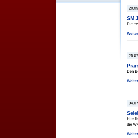
20.0
SM J
Die er
Weite
25.0
Präm
Den Be
Weite
04.0
Sele
Hier f
die W
Weite