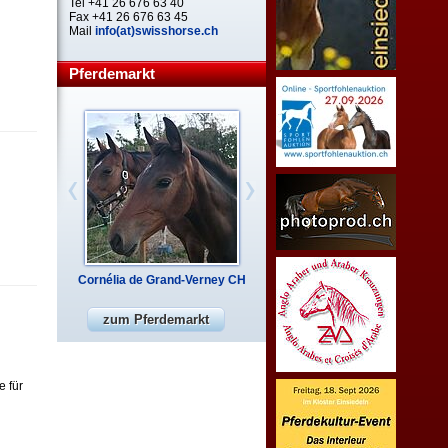
Tel +41 26 676 63 40
Fax +41 26 676 63 45
Mail
info(at)swisshorse.ch
Pferdemarkt
Cornélia de Grand-Verney CH
zum Pferdemarkt
e für