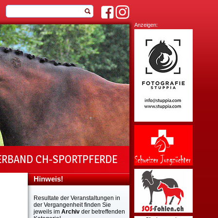
Anzeigen:
ERBAND CH-SPORTPFERDE
Hinweis!
Resultate der Veranstaltungen in
der Vergangenheit finden Sie
jeweils im
Archiv
der betreffenden