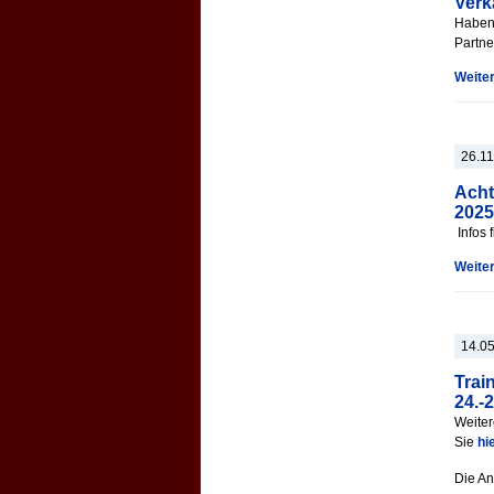
Verk
Haben 
Partne
Weite
26.1
Acht
2025
Infos 
Weite
14.0
Trai
24.-
Weiter
Sie
hi
Die An