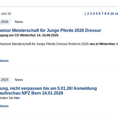
1 von 10
1
2
3
4
5
6
7
8
9
10
n
2.2026
News
eizer Meisterschaft für Junge Pferde 2026 Dressur
agung am CD Winterthur 14.-16.08.2026
hweizer Meisterschaft für Junge Pferde Dressur findet im 2026
neu in Winterthur
st
rlesen
2.2025
News
ung, nicht verpassen bis am 5.01.26! Anmeldung
aufsschau NPZ Bern 24.01.2026
finden Sie
hier
rlesen