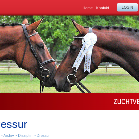
LOGIN
Home
Kontakt
ZUCHTV
ressur
>
Archiv
>
Disziplin
>
Dressur