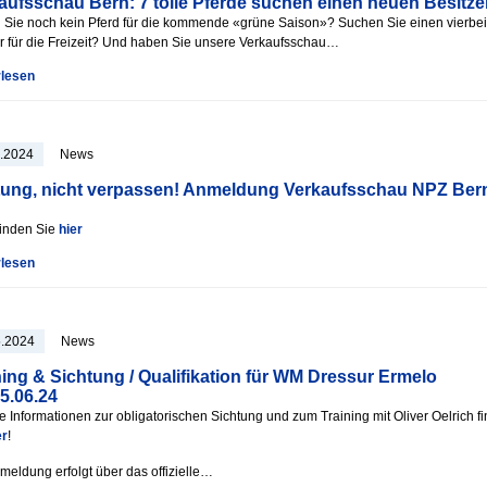
aufsschau Bern: 7 tolle Pferde suchen einen neuen Besitze
Sie noch kein Pferd für die kommende «grüne Saison»? Suchen Sie einen vierbe
r für die Freizeit? Und haben Sie unsere Verkaufsschau…
rlesen
1.2024
News
ung, nicht verpassen! Anmeldung Verkaufsschau NPZ Ber
finden Sie
hier
rlesen
5.2024
News
ning & Sichtung / Qualifikation für WM Dressur Ermelo
25.06.24
e Informationen zur obligatorischen Sichtung und zum Training mit Oliver Oelrich f
er
!
meldung erfolgt über das offizielle…