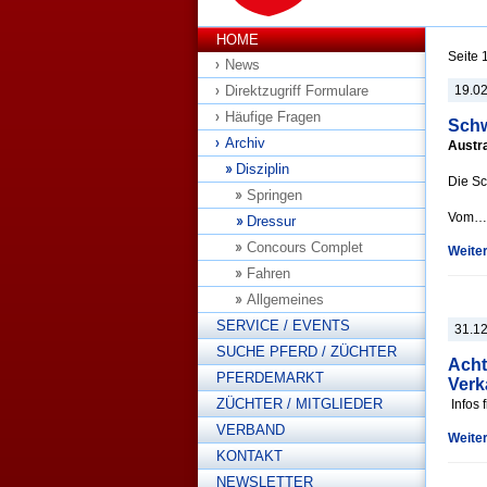
HOME
Seite 
News
Direktzugriff Formulare
19.0
Häufige Fragen
Schw
Archiv
Austr
Disziplin
Die Sc
Springen
Vom…
Dressur
Concours Complet
Weite
Fahren
Allgemeines
SERVICE / EVENTS
31.1
SUCHE PFERD / ZÜCHTER
Acht
PFERDEMARKT
Verk
ZÜCHTER / MITGLIEDER
Infos 
VERBAND
Weite
KONTAKT
NEWSLETTER