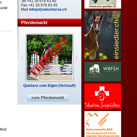
Tel +41 26 676 63 40
en
Fax +41 26 676 63 45
punkt
Mail
info(at)swisshorse.ch
Pferdemarkt
Quintara vom Eigen (Verkauft)
zum Pferdemarkt
test