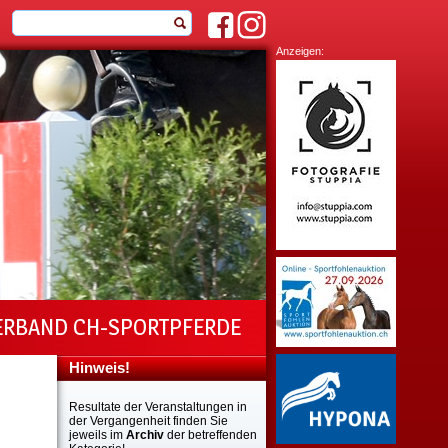
Anzeigen:
ERBAND CH-SPORTPFERDE
Hinweis!
Resultate der Veranstaltungen in
der Vergangenheit finden Sie
jeweils im
Archiv
der betreffenden