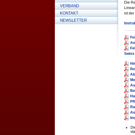
Die Re
VERBAND
Linear
KONTAKT
ist de
NEWSLETTER
Instru
Fe
An
Fe
Swiss
Hi
Re
Ab
Me
Au
Be
Ha
Pf
Ra
Au
Im
Di
sta