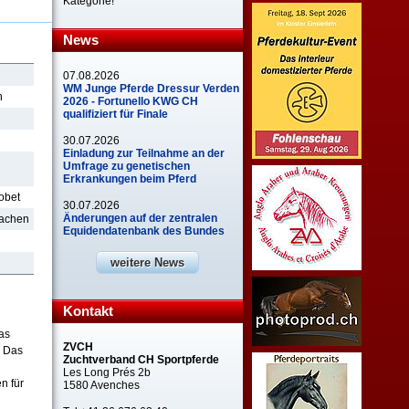
Kategorie!
News
07.08.2026
WM Junge Pferde Dressur Verden
h
2026 - Fortunello KWG CH
qualifiziert für Finale
30.07.2026
Einladung zur Teilnahme an der
Umfrage zu genetischen
Erkrankungen beim Pferd
obet
30.07.2026
Änderungen auf der zentralen
hachen
Equidendatenbank des Bundes
weitere News
Kontakt
das
ZVCH
: Das
Zuchtverband CH Sportpferde
Les Long Prés 2b
n für
1580 Avenches