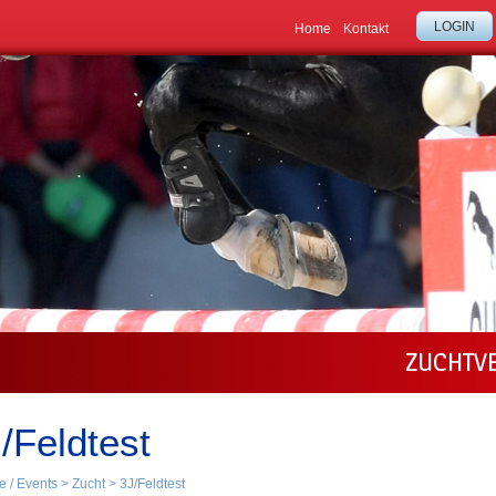
LOGIN
Home
Kontakt
ZUCHTV
/Feldtest
e / Events
>
Zucht
>
3J/Feldtest