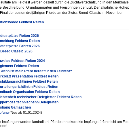
sultate am Feldtest werden gezielt durch die Zuchtwertschätzung in den Merkmal
e Beschreibung, Grundgangarten und Freispringen genutzt. Der alljährliche Höhe
r Final der besten dreijährigen Pferde an der Swiss-Breed-Classic im November.
ktionsvideo Feldtest Reiten
ldtestplätze Reiten 2026
meldung Feldtest Reiten
ldtestplätze Fahren 2026
 Breed Classic 2026
nweise Feldtest Reiten 2024
glement Feldtest Reiten
 wann ist mein Pferd bereit für den Feldtest?
rkblatt Präsentation Feldtest Reiten
sbildungsrichtlinien Feldtest Reiten
urteilungsrichtlinien Feldtest Reiten
ndbuch Organisation Feldtest Reiten
lichtenheft technischer Delegierter Feldtest Reiten
pport des technischenn Delegierten
shang Gamaschen
pfung
(Neu ab 01.01.2024)
e Impfungen werden kontrolliert. Pferde ohne korrekte Impfung dürfen nicht am Feld
rten!