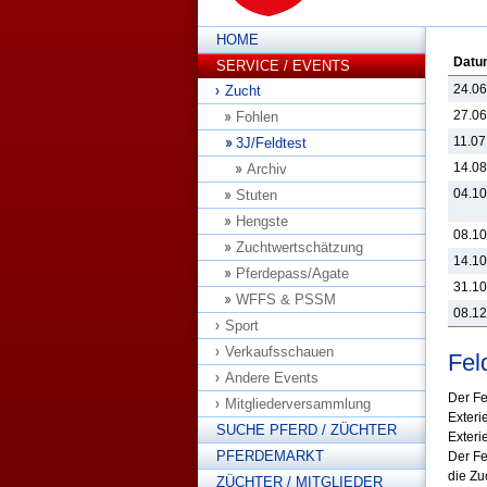
HOME
Datu
SERVICE / EVENTS
24.06
Zucht
27.06
Fohlen
11.07
3J/Feldtest
14.08
Archiv
04.10
Stuten
Hengste
08.10
Zuchtwertschätzung
14.10
Pferdepass/Agate
31.10
WFFS & PSSM
08.12
Sport
Verkaufsschauen
Fel
Andere Events
Der Fe
Mitgliederversammlung
Exteri
SUCHE PFERD / ZÜCHTER
Exteri
PFERDEMARKT
Der Fe
die Zu
ZÜCHTER / MITGLIEDER