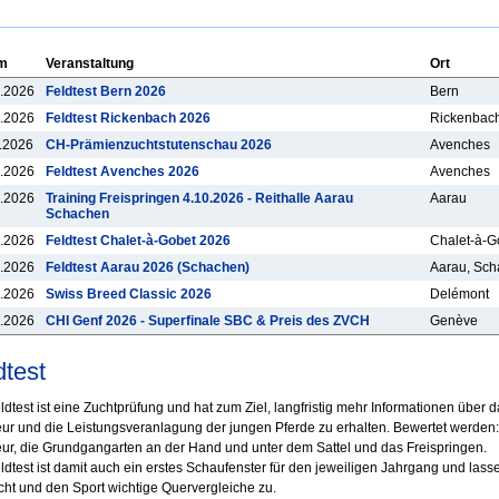
m
Veranstaltung
Ort
.2026
Feldtest Bern 2026
Bern
.2026
Feldtest Rickenbach 2026
Rickenbac
.2026
CH-Prämienzuchtstutenschau 2026
Avenches
.2026
Feldtest Avenches 2026
Avenches
.2026
Training Freispringen 4.10.2026 - Reithalle Aarau
Aarau
Schachen
.2026
Feldtest Chalet-à-Gobet 2026
Chalet-à-G
.2026
Feldtest Aarau 2026 (Schachen)
Aarau, Sc
.2026
Swiss Breed Classic 2026
Delémont
.2026
CHI Genf 2026 - Superfinale SBC & Preis des ZVCH
Genève
dtest
ldtest ist eine Zuchtprüfung und hat zum Ziel, langfristig mehr Informationen über 
eur und die Leistungsveranlagung der jungen Pferde zu erhalten. Bewertet werden
eur, die Grundgangarten an der Hand und unter dem Sattel und das Freispringen.
ldtest ist damit auch ein erstes Schaufenster für den jeweiligen Jahrgang und lasse
cht und den Sport wichtige Quervergleiche zu.