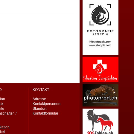
D
KONTAKT
ion
Adresse
eck
Kontaktpersonen
nte
Standort
schaften /
Kontaktformular
ation
kel