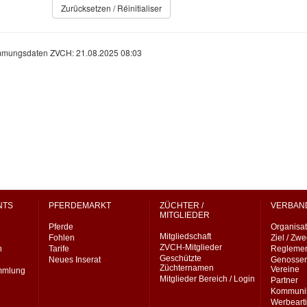
NTS
PFERDEMARKT
ZÜCHTER /
VERBAN
MITGLIEDER
Pferde
Organisat
Mitgliedschaft
Fohlen
Ziel / Zw
ZVCH-Mitglieder
n
Tarife
Regleme
Geschützte
Neues Inserat
Genossen
Züchternamen
Vereine
ammlung
Mitglieder Bereich / Login
Partner
Kommunik
Werbearti