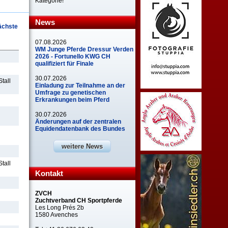
Kategorie!
News
ächste
07.08.2026
WM Junge Pferde Dressur Verden
2026 - Fortunello KWG CH
qualifiziert für Finale
30.07.2026
Stall
Einladung zur Teilnahme an der
Umfrage zu genetischen
Erkrankungen beim Pferd
30.07.2026
Änderungen auf der zentralen
Equidendatenbank des Bundes
weitere News
Stall
Kontakt
ZVCH
Zuchtverband CH Sportpferde
Les Long Prés 2b
1580 Avenches