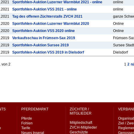
.2021
Sportfohlen-Auktion Luzerner Warmblut 2021 - online
online
.2021
Sportfohlen-Auktion VSS 2021 - online
online
.2021
Tag des offenen Züchterstalls ZVCH 2021
ganze Schw
.2020
Sportfohlen-Auktion Luzerner Warmblut 2020
Online
.2020
Sportfohlen-Auktion VSS 2020 online
Online
.2019
Verkaufsschau in Frümsen-Sax 2019
Frümsen-Sa
.2019
Sportfohlen-Auktion Sursee 2019
Sursee Stadt
.2019
Sportfohlen-Auktion VSS 2019 in Dielsdorf
Dielsdorf
1 von 2
1
2
n
NTS
PFERDEMARKT
ZÜCHTER /
VERBAN
MITGLIEDER
Pferde
Organisat
Mitgliedschaft
Fohlen
Ziel / Zw
ZVCH-Mitglieder
n
Tarife
Regleme
Geschützte
Neues Inserat
Genossen