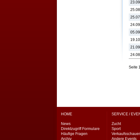
23.09
25.08
25.07
24.09
05.09
19.10
21.09
24.08
Seite 
HOME
SERVICE / EVE
News
Zucht
Direktzugriff Formulare
Sport
Häufige Fragen
Verkaufsschaue
Archiv
Andere Events