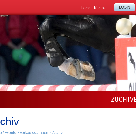
LOGIN
Home
Kontakt
ZUCHTV
chiv
e / Events
>
Verkaufsschauen
>
Archiv