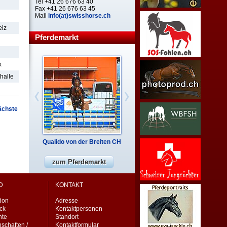
Tel +41 26 676 63 40
Fax +41 26 676 63 45
Mail
info(at)swisshorse.ch
eiz
Pferdemarkt
x
halle
ächste
Qualido von der Breiten CH
zum Pferdemarkt
D
KONTAKT
ion
Adresse
eck
Kontaktpersonen
nte
Standort
schaften /
Kontaktformular