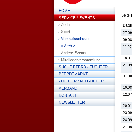
HOME
Seite 
SERVICE / EVENTS
Zucht
Datu
Sport
27.09
Verkaufsschauen
09.08
Archiv
11.07
Andere Events
18.01
Mitgliederversammlung
21.09
SUCHE PFERD / ZÜCHTER
PFERDEMARKT
31.08
ZÜCHTER / MITGLIEDER
10.08
VERBAND
12.07
KONTAKT
NEWSLETTER
20.01
23.09
24.09
27.08