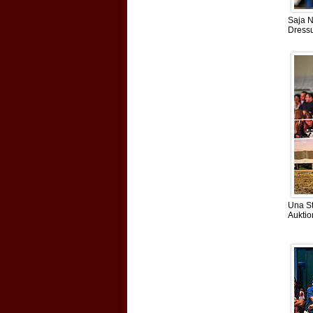
Saja N
Dressu
Una St
Auktio