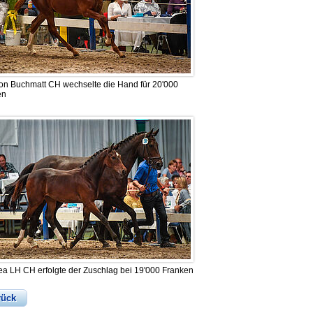
von Buchmatt CH wechselte die Hand für 20'000
en
ea LH CH erfolgte der Zuschlag bei 19'000 Franken
rück