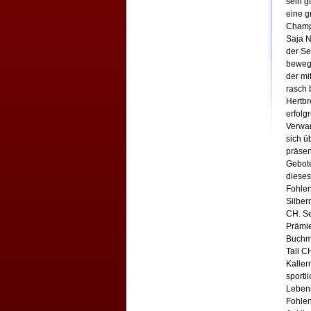
sein g
eine g
Champi
Saja N
der Se
bewege
der mi
rasch 
Hertbr
erfolg
Verwan
sich ü
präsen
Gebote
dieses
Fohle
Silber
CH. Se
Prämie
Buchma
Tall C
Kaller
sportl
Lebens
Fohlen