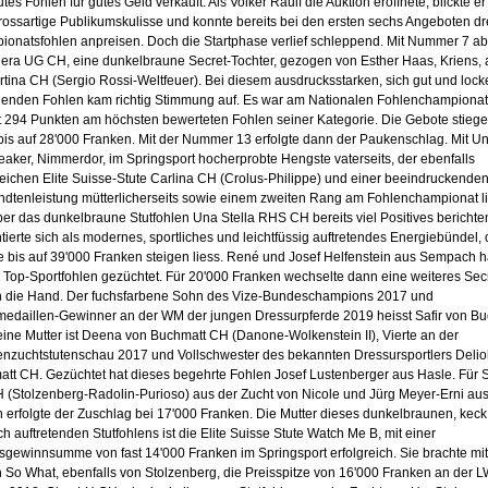
utes Fohlen für gutes Geld verkauft. Als Volker Raulf die Auktion eröffnete, blickte er
rossartige Publikumskulisse und konnte bereits bei den ersten sechs Angeboten dr
onatsfohlen anpreisen. Doch die Startphase verlief schleppend. Mit Nummer 7 a
era UG CH, eine dunkelbraune Secret-Tochter, gezogen von Esther Haas, Kriens, 
rtina CH (Sergio Rossi-Weltfeuer). Bei diesem ausdrucksstarken, sich gut und lock
nden Fohlen kam richtig Stimmung auf. Es war am Nationalen Fohlenchampionat
t 294 Punkten am höchsten bewerteten Fohlen seiner Kategorie. Die Gebote stieg
bis auf 28'000 Franken. Mit der Nummer 13 erfolgte dann der Paukenschlag. Mit Uno
eaker, Nimmerdor, im Springsport hocherprobte Hengste vaterseits, der ebenfalls
reichen Elite Suisse-Stute Carlina CH (Crolus-Philippe) und einer beeindruckende
dtenleistung mütterlicherseits sowie einem zweiten Rang am Fohlenchampionat l
ber das dunkelbraune Stutfohlen Una Stella RHS CH bereits viel Positives berichte
tierte sich als modernes, sportliches und leichtfüssig auftretendes Energiebündel, 
 bis auf 39'000 Franken steigen liess. René und Josef Helfenstein aus Sempach 
 Top-Sportfohlen gezüchtet. Für 20'000 Franken wechselte dann eine weiteres Sec
n die Hand. Der fuchsfarbene Sohn des Vize-Bundeschampions 2017 und
medaillen-Gewinner an der WM der jungen Dressurpferde 2019 heisst Safir von B
ine Mutter ist Deena von Buchmatt CH (Danone-Wolkenstein II), Vierte an der
nzuchtstutenschau 2017 und Vollschwester des bekannten Dressursportlers Delio
tt CH. Gezüchtet hat dieses begehrte Fohlen Josef Lustenberger aus Hasle. Für 
H (Stolzenberg-Radolin-Purioso) aus der Zucht von Nicole und Jürg Meyer-Erni au
n erfolgte der Zuschlag bei 17'000 Franken. Die Mutter dieses dunkelbraunen, kec
ich auftretenden Stutfohlens ist die Elite Suisse Stute Watch Me B, mit einer
gewinnsumme von fast 14'000 Franken im Springsport erfolgreich. Sie brachte mi
 So What, ebenfalls von Stolzenberg, die Preisspitze von 16'000 Franken an der L