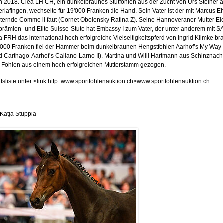
n 2018. Clea LH CH, ein dunkelbraunes Stutfohlen aus der Zucht von Urs Steiner 
rlafingen, wechselte für 19'000 Franken die Hand. Sein Vater ist der mit Marcus E
ternde Comme il faut (Cornet Obolensky-Ratina Z). Seine Hannoveraner Mutter Ele
prämien- und Elite Suisse-Stute hat Embassy I zum Vater, der unter anderem mit S
 FRH das international hoch erfolgreiche Vielseitigkeitspferd von Ingrid Klimke bra
'000 Franken fiel der Hammer beim dunkelbraunen Hengstfohlen Aarhof’s My Way
d Carthago-Aarhof’s Caliano-Larno II). Martina und Willi Hartmann aus Schinznach
 Fohlen aus einem hoch erfolgreichen Mutterstamm gezogen.
fsliste unter <link http: www.sportfohlenauktion.ch>www.sportfohlenauktion.ch
 Katja Stuppia