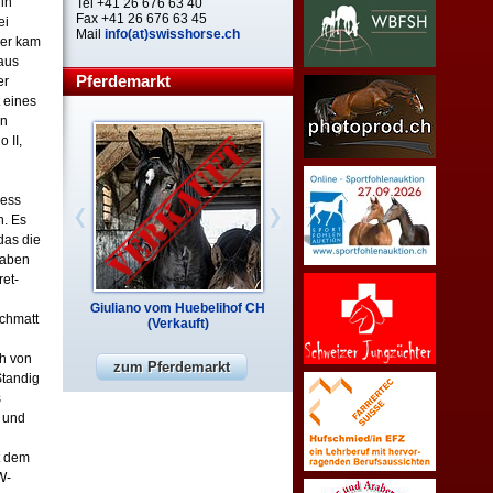
 in
Tel +41 26 676 63 40
Fax +41 26 676 63 45
ei
Mail
info(at)swisshorse.ch
ber kam
aus
Pferdemarkt
er
 eines
en
 II,
n
iess
n. Es
das die
haben
ret-
Giuliano vom Huebelihof CH
Qualido von der Breiten CH
uchmatt
(Verkauft)
h von
zum Pferdemarkt
Standig
s
k und
t dem
W-