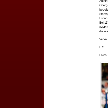
Auktio
Oberge
begeis
Staats
Escada
Bei 11
(Mylor
dieses
Verkau
HIS.
Fotos: