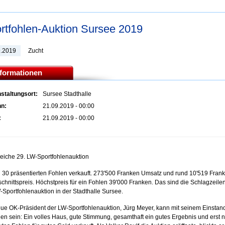
rtfohlen-Auktion Sursee 2019
9.2019
Zucht
nformationen
staltungsort:
Sursee Stadthalle
nn:
21.09.2019 - 00:00
:
21.09.2019 - 00:00
reiche 29. LW-Sportfohlenauktion
 30 präsentierten Fohlen verkauft. 273'500 Franken Umsatz und rund 10'519 Fran
chnittspreis. Höchstpreis für ein Fohlen 39'000 Franken. Das sind die Schlagzeilen
-Sportfohlenauktion in der Stadthalle Sursee.
ue OK-Präsident der LW-Sportfohlenauktion, Jürg Meyer, kann mit seinem Einstan
den sein: Ein volles Haus, gute Stimmung, gesamthaft ein gutes Ergebnis und erst 