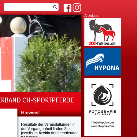
Anzeigen:
ERBAND CH-SPORTPFERDE
Hinweis!
Resultate der Veranstaltungen in
der Vergangenheit finden Sie
jeweils im
Archiv
der betreffenden