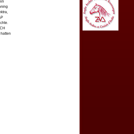
aus
hning
ktra,
AP
chte.
 CH
 hatten