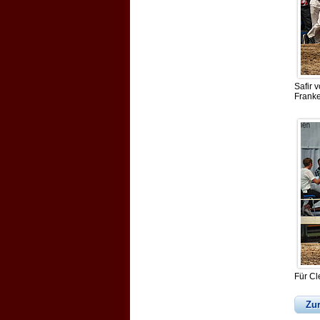
Safir 
Frank
Für Cl
Zu