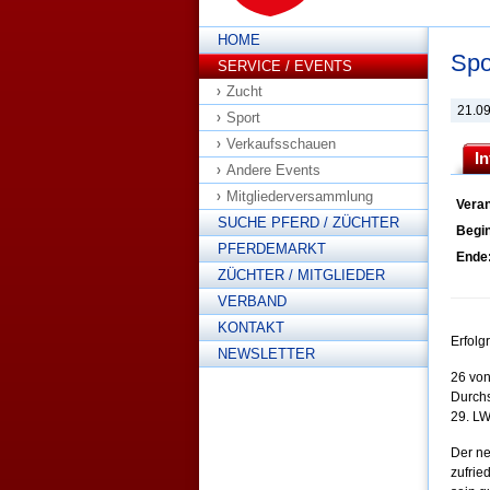
HOME
Spo
SERVICE / EVENTS
Zucht
21.0
Sport
Verkaufsschauen
I
Andere Events
Mitgliederversammlung
Veran
SUCHE PFERD / ZÜCHTER
Begi
PFERDEMARKT
Ende
ZÜCHTER / MITGLIEDER
VERBAND
KONTAKT
Erfolg
NEWSLETTER
26 von
Durchs
29. LW
Der ne
zufrie