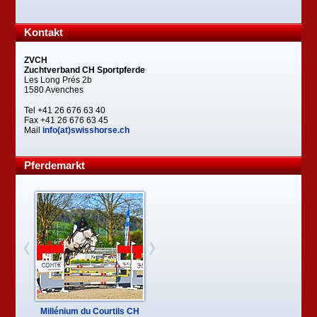
Kontakt
ZVCH
Zuchtverband CH Sportpferde
Les Long Prés 2b
1580 Avenches
Tel +41 26 676 63 40
Fax +41 26 676 63 45
Mail
info(at)swisshorse.ch
Pferdemarkt
Millénium du Courtils CH