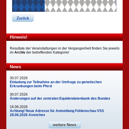
Zurück
Hinweis!
Resultate der Veranstaltungen in der Vergangenheit finden Sie jeweils
im
Archiv
der betreffenden Kategorie!
News
30.07.2026
Einladung zur Teilnahme an der Umfrage zu genetischen
Erkrankungen beim Pferd
30.07.2026
Änderungen auf der zentralen Equidendatenbank des Bundes
16.06.2026
Achtung! Neue Adresse für Anmeldung Fohlenschau VSS
28.06.2026 Avenches
weitere News