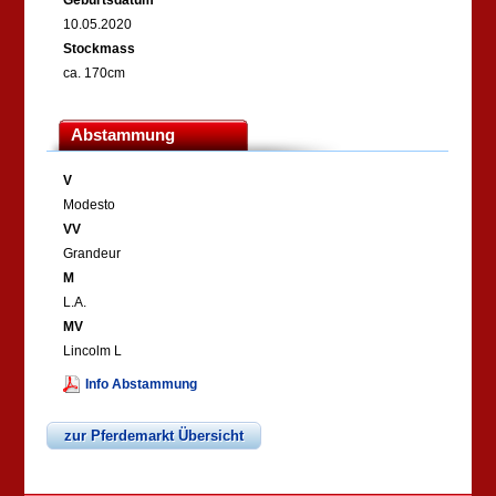
Geburtsdatum
10.05.2020
Stockmass
ca. 170cm
Abstammung
V
Modesto
VV
Grandeur
M
L.A.
MV
Lincolm L
Info Abstammung
zur Pferdemarkt Übersicht