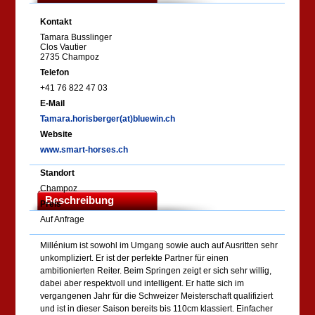
Kontakt
Tamara Busslinger
Clos Vautier
2735 Champoz
Telefon
+41 76 822 47 03
E-Mail
Tamara.horisberger(at)bluewin.ch
Website
www.smart-horses.ch
Standort
Champoz
Beschreibung
Preis
Auf Anfrage
Millénium ist sowohl im Umgang sowie auch auf Ausritten sehr
unkompliziert. Er ist der perfekte Partner für einen
ambitionierten Reiter. Beim Springen zeigt er sich sehr willig,
dabei aber respektvoll und intelligent. Er hatte sich im
vergangenen Jahr für die Schweizer Meisterschaft qualifiziert
und ist in dieser Saison bereits bis 110cm klassiert. Einfacher