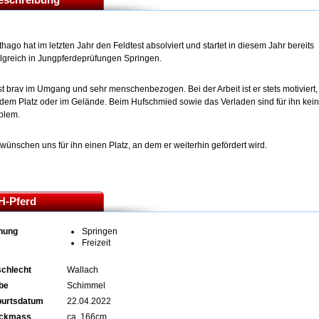
thago hat im letzten Jahr den Feldtest absolviert und startet in diesem Jahr bereits
olgreich in Jungpferdeprüfungen Springen.
ist brav im Umgang und sehr menschenbezogen. Bei der Arbeit ist er stets motiviert,
 dem Platz oder im Gelände. Beim Hufschmied sowie das Verladen sind für ihn kein
blem.
 wünschen uns für ihn einen Platz, an dem er weiterhin gefördert wird.
H-Pferd
nung
Springen
Freizeit
chlecht
Wallach
be
Schimmel
urtsdatum
22.04.2022
ockmass
ca. 166cm