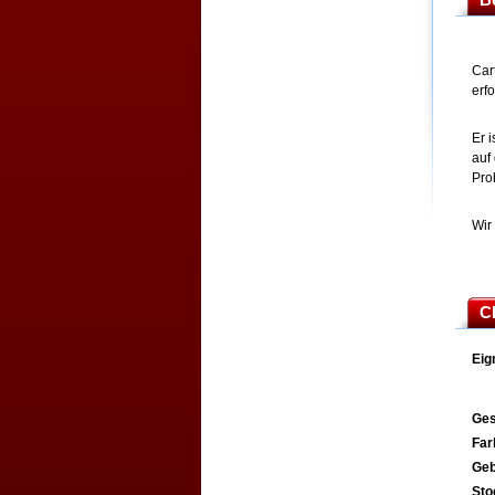
Car
erf
Er 
auf
Pro
Wir
C
Eig
Ges
Far
Geb
St