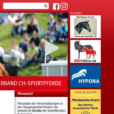
Anzeigen:
ERBAND CH-SPORTPFERDE
Hinweis!
Resultate der Veranstaltungen in
der Vergangenheit finden Sie
jeweils im
Archiv
der betreffenden