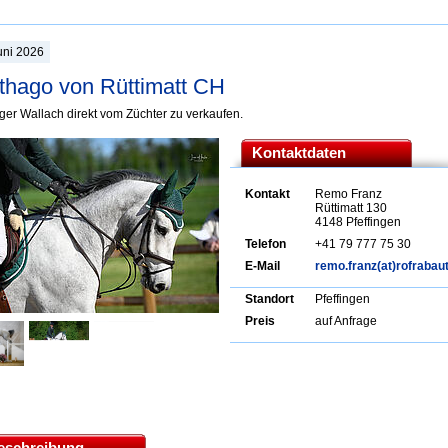
uni 2026
thago von Rüttimatt CH
iger Wallach direkt vom Züchter zu verkaufen.
Kontaktdaten
Kontakt
Remo Franz
Rüttimatt 130
4148 Pfeffingen
Telefon
+41 79 777 75 30
E-Mail
remo.franz(at)rofrabau
Standort
Pfeffingen
Preis
auf Anfrage
eschreibung