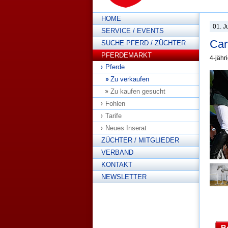
HOME
01. J
SERVICE / EVENTS
Car
SUCHE PFERD / ZÜCHTER
PFERDEMARKT
4-jähr
Pferde
Zu verkaufen
Zu kaufen gesucht
Fohlen
Tarife
Neues Inserat
ZÜCHTER / MITGLIEDER
VERBAND
KONTAKT
NEWSLETTER
B