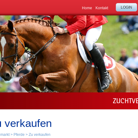
LOGIN
Home
Kontakt
ZUCHTV
 verkaufen
emarkt
>
Pferde
>
Zu verkaufen