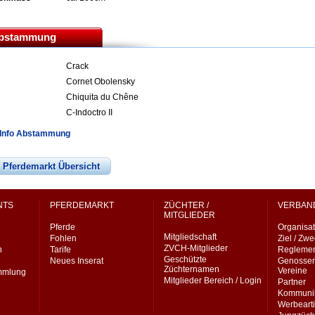
bstammung
Crack
Cornet Obolensky
Chiquita du Chêne
C-Indoctro II
Info Abstammung
 Pferdemarkt Übersicht
NTS
PFERDEMARKT
ZÜCHTER /
VERBAN
MITGLIEDER
Pferde
Organisat
Mitgliedschaft
Fohlen
Ziel / Zw
ZVCH-Mitglieder
n
Tarife
Regleme
Geschützte
Neues Inserat
Genossen
Züchternamen
Vereine
ammlung
Mitglieder Bereich / Login
Partner
Kommunik
Werbearti