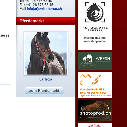
Tel +41 26 676 63 40
Fax +41 26 676 63 45
Mail
info(at)swisshorse.ch
Pferdemarkt
 sei es
La Troja
zum Pferdemarkt