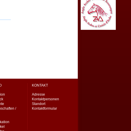
D
KONTAKT
ion
Adresse
eck
Kontaktpersonen
nte
Standort
schaften /
Kontaktformular
ation
kel