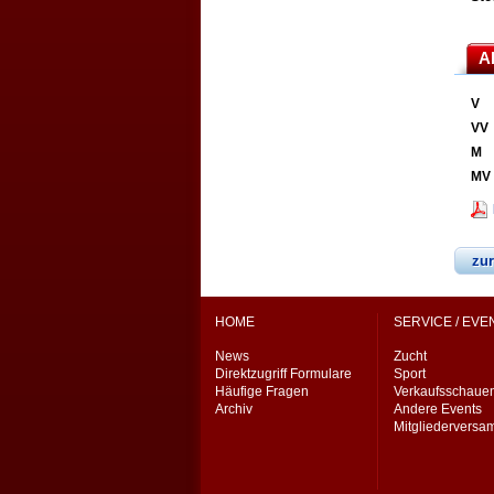
A
V
VV
M
MV
zur
HOME
SERVICE / EVE
News
Zucht
Direktzugriff Formulare
Sport
Häufige Fragen
Verkaufsschaue
Archiv
Andere Events
Mitgliedervers