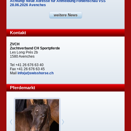
Achtung! Neue Adresse für Anmeldung Fohlenschau VSS
28.06.2026 Avenches
weitere News
Kontakt
ZVCH
Zuchtverband CH Sportpferde
Les Long Prés 2b
1580 Avenches
Tel +41 26 676 63 40
Fax +41 26 676 63 45
Mail
info(at)swisshorse.ch
Pferdemarkt