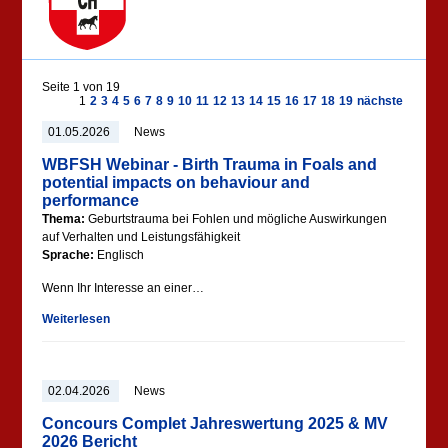
Seite 1 von 19
1
2
3
4
5
6
7
8
9
10
11
12
13
14
15
16
17
18
19
nächste
01.05.2026
News
WBFSH Webinar - Birth Trauma in Foals and
potential impacts on behaviour and
performance
Thema:
Geburtstrauma bei Fohlen und mögliche Auswirkungen
auf Verhalten und Leistungsfähigkeit
Sprache:
Englisch
Wenn Ihr Interesse an einer…
Weiterlesen
02.04.2026
News
Concours Complet Jahreswertung 2025 & MV
2026 Bericht