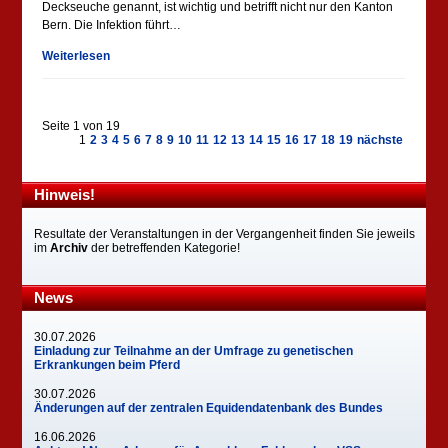
Deckseuche genannt, ist wichtig und betrifft nicht nur den Kanton
Bern. Die Infektion führt…
Weiterlesen
Seite 1 von 19
1
2
3
4
5
6
7
8
9
10
11
12
13
14
15
16
17
18
19
nächste
Hinweis!
Resultate der Veranstaltungen in der Vergangenheit finden Sie jeweils
im
Archiv
der betreffenden Kategorie!
News
30.07.2026
Einladung zur Teilnahme an der Umfrage zu genetischen
Erkrankungen beim Pferd
30.07.2026
Änderungen auf der zentralen Equidendatenbank des Bundes
16.06.2026