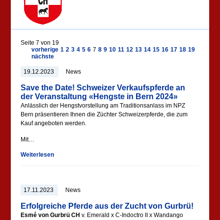
Seite 7 von 19
vorherige
1
2
3
4
5
6
7
8
9
10
11
12
13
14
15
16
17
18
19
nächste
19.12.2023
News
Save the Date! Schweizer Verkaufspferde an
der Veranstaltung «Hengste in Bern 2024»
Anlässlich der Hengstvorstellung am Traditionsanlass im NPZ
Bern präsentieren Ihnen die Züchter Schweizerpferde, die zum
Kauf angeboten werden.
Mit…
Weiterlesen
17.11.2023
News
Erfolgreiche Pferde aus der Zucht von Gurbrü!
Esmé von Gurbrü CH
v. Emerald x C-Indoctro II x Wandango