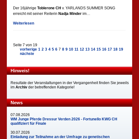
Der 16jährige
Toblerone CH
v. YARLANDS SUMMER SONG
erreicht mit seiner Reiterin
Nadja Minder
im…
Weiterlesen
Seite 7 von 19
vorherige
1
2
3
4
5
6
7
8
9
10
11
12
13
14
15
16
17
18
19
nächste
Hinweis!
Resultate der Veranstaltungen in der Vergangenheit finden Sie jeweils
im
Archiv
der betreffenden Kategorie!
News
07.08.2026
WM Junge Pferde Dressur Verden 2026 - Fortunello KWG CH
qualifiziert für Finale
30.07.2026
Einladung zur Teilnahme an der Umfrage zu genetischen