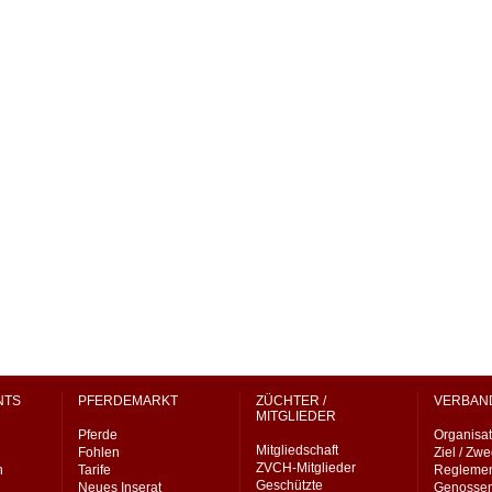
NTS
PFERDEMARKT
ZÜCHTER /
VERBAN
MITGLIEDER
Pferde
Organisat
Mitgliedschaft
Fohlen
Ziel / Zw
ZVCH-Mitglieder
n
Tarife
Regleme
Geschützte
Neues Inserat
Genossen