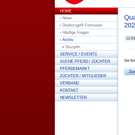
HOME
Qua
News
202
Direktzugriff Formulare
Häufige Fragen
12.0
Archiv
Disziplin
SERVICE / EVENTS
Sie fi
SUCHE PFERD / ZÜCHTER
PFERDEMARKT
Zu
ZÜCHTER / MITGLIEDER
VERBAND
KONTAKT
NEWSLETTER