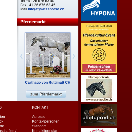
Tel +41 26 676 63 40
Fax +41 26 676 63 45
Mail
info(at)swisshorse.ch
Pferdemarkt
Carthago von Rüttimatt CH
zum Pferdemarkt
D
KONTAKT
ion
Adresse
eck
Kontaktpersonen
nte
Standort
schaften /
Kontaktformular