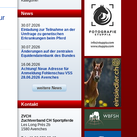
Kategorie!
News
ur
30.07.2026
Einladung zur Teilnahme an der
Umfrage zu genetischen
Erkrankungen beim Pferd
30.07.2026
Änderungen auf der zentralen
Equidendatenbank des Bundes
16.06.2026
Achtung! Neue Adresse für
Anmeldung Fohlenschau VSS
28.06.2026 Avenches
weitere News
Kontakt
ZVCH
Zuchtverband CH Sportpferde
Les Long Prés 2b
1580 Avenches