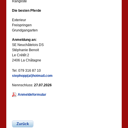
Rangliste
Die besten Pferde
Exterieur
Freispringen
Grundgangarten
Anmeldung an:
SE Neuchâtelois DS
Stéphanie Benoit
Le Crétêt 2
2406 La Châtagne
Tel. 079 316 87 10
ste
phopp(at)hotmail.com
Nennschluss:
27.07.2026
Anmeldeformular
Zurück