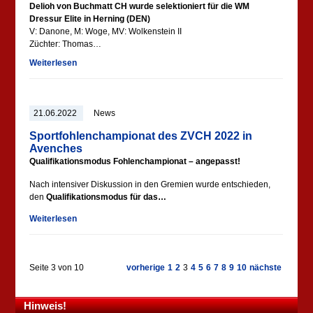
Delioh von Buchmatt CH
wurde selektioniert für die WM
Dressur Elite in Herning (DEN)
V: Danone, M: Woge, MV: Wolkenstein II
Züchter: Thomas…
Weiterlesen
21.06.2022
News
Sportfohlenchampionat des ZVCH 2022 in
Avenches
Qualifikationsmodus Fohlenchampionat – angepasst!
Nach intensiver Diskussion in den Gremien wurde entschieden,
den
Qualifikationsmodus für das…
Weiterlesen
Seite 3 von 10
vorherige
1
2
3
4
5
6
7
8
9
10
nächste
Hinweis!