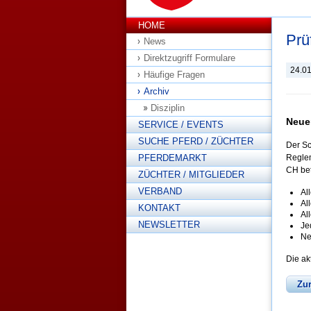
HOME
Prü
News
Direktzugriff Formulare
24.0
Häufige Fragen
Archiv
Disziplin
Neue
SERVICE / EVENTS
SUCHE PFERD / ZÜCHTER
Der Sc
PFERDEMARKT
Reglem
CH bet
ZÜCHTER / MITGLIEDER
VERBAND
Al
Al
KONTAKT
Al
NEWSLETTER
Je
Ne
Die ak
Zu