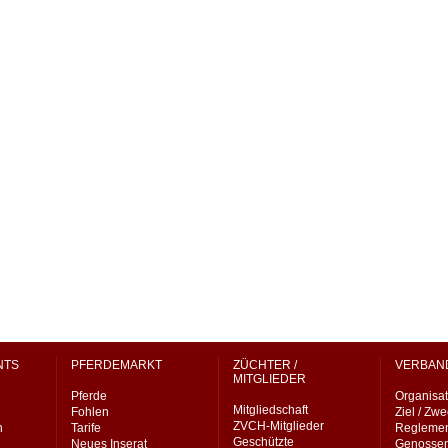
NTS
PFERDEMARKT
ZÜCHTER /
VERBAN
MITGLIEDER
Pferde
Organisat
Mitgliedschaft
Fohlen
Ziel / Zw
ZVCH-Mitglieder
n
Tarife
Regleme
Geschützte
Neues Inserat
Genossen