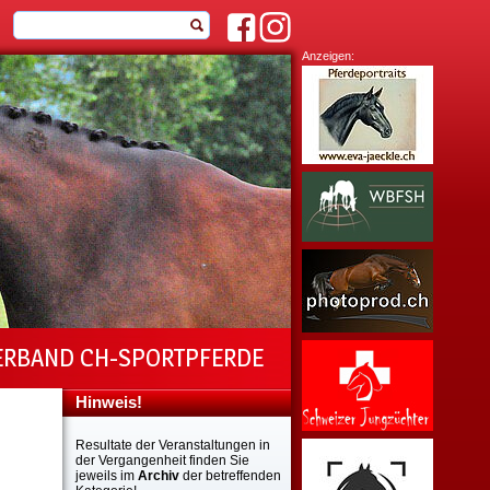
Anzeigen:
ERBAND CH-SPORTPFERDE
Hinweis!
Resultate der Veranstaltungen in
der Vergangenheit finden Sie
jeweils im
Archiv
der betreffenden