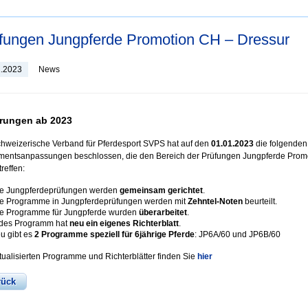
fungen Jungpferde Promotion CH – Dressur
1.2023
News
rungen ab 2023
hweizerische Verband für Pferdesport SVPS hat auf den
01.01.2023
die folgenden
entsanpassungen beschlossen, die den Bereich der Prüfungen Jungpferde Prom
reffen:
le Jungpferdeprüfungen werden
gemeinsam gerichtet
.
le Programme in Jungpferdeprüfungen werden mit
Zehntel-Noten
beurteilt.
le Programme für Jungpferde wurden
überarbeitet
.
des Programm hat
neu ein eigenes Richterblatt
.
u gibt es
2 Programme speziell für 6jährige Pferde
: JP6A/60 und JP6B/60
tualisierten Programme und Richterblätter finden Sie
hier
rück