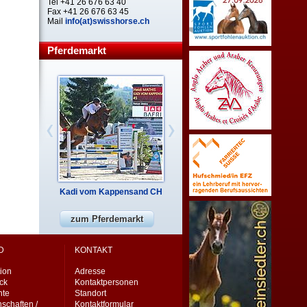
Tel +41 26 676 63 40
Fax +41 26 676 63 45
Mail
info(at)swisshorse.ch
Pferdemarkt
Kadi vom Kappensand CH
zum Pferdemarkt
D
KONTAKT
ion
Adresse
eck
Kontaktpersonen
nte
Standort
schaften /
Kontaktformular