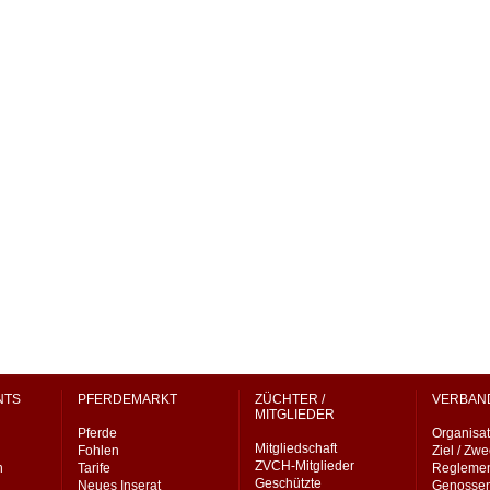
NTS
PFERDEMARKT
ZÜCHTER /
VERBAN
MITGLIEDER
Pferde
Organisat
Mitgliedschaft
Fohlen
Ziel / Zw
ZVCH-Mitglieder
n
Tarife
Regleme
Geschützte
Neues Inserat
Genossen