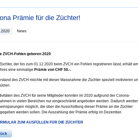
ona Prämie für die Züchter!
1.2020
News
lle ZVCH-Fohlen geboren 2020
Züchter, der bis zum 01.12.2020 beim ZVCH ein Fohlen registrieren lässt, erhält a
hres eine einmalige
Prämie von CHF 50.-.
rstand des ZVCH möchte mit dieser Massnahme die Züchter speziell motivieren u
tützen.
tivitäten des ZVCH für seine Mitglieder konnten im 2020 aufgrund der Corona-
hmen in vielen Bereichen nur eingeschränkt angeboten werden. Dadurch werde
einsparungen möglich, die über die Ausschüttung dieser Prämie an die Züchter
gegeben werden sollen. Die Auszahlung der Prämie erfolg im Dezember.
RMULAR ZUM AUSFÜLLEN FÜR DIE ZÜCHTER
rück