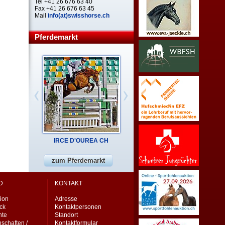
Tel +41 26 676 63 40
Fax +41 26 676 63 45
Mail
info(at)swisshorse.ch
Pferdemarkt
IRCE D'OUREA CH
zum Pferdemarkt
D
KONTAKT
ion
Adresse
eck
Kontaktpersonen
nte
Standort
schaften /
Kontaktformular