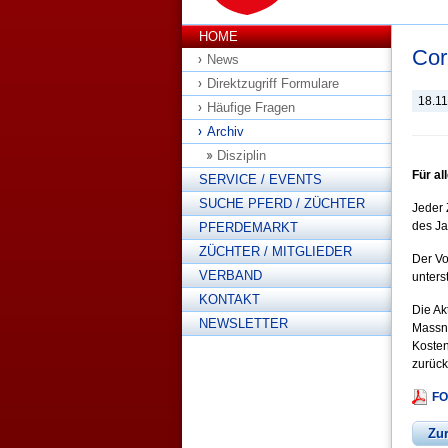
HOME
Cor
News
Direktzugriff Formulare
18.1
Häufige Fragen
Archiv
Disziplin
Für a
SERVICE / EVENTS
SUCHE PFERD / ZÜCHTER
Jeder 
des Ja
PFERDEMARKT
ZÜCHTER / MITGLIEDER
Der Vo
VERBAND
unters
KONTAKT
Die Ak
NEWSLETTER
Massna
Kosten
zurück
FO
Zu