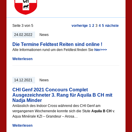
Seite 3 von 5
vorherige
1
2
3
4
5
nächste
24.02.2022
News
Die Termine Feldtest Reiten sind online !
Alle Informationen rund um den Feldtest finden Sie
hier>>>
Weiterlesen
14.12.2021
News
CHI Genf 2021 Concours Complet
Ausgezeichneter 3. Rang für Aquila B CH mit
Nadja Minder
Anlässlich des Indoor Cross während des CHI Genf am
vergangenen Wochenende konnte sich die Stute
Aquila B CH
v.
Aqua Minérale KZI – Grandeur – Arosa…
Weiterlesen