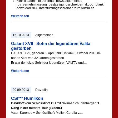
<link fileadmin bilder-inhalt news allgemeines
rpv_vernehmlassung_bestaetigungsschreiben_d.doc _blank
download file>Unterstützungsschreiben zum Ausfüllen
Weiterlesen
15.10.2013
Allgemeines
Galant XVII - Sohn der legendären Valita
gestorben
GALANT XVII, geboren 6. April 1981, ist am 6. Oktober 2013 im
hohen Alter von 32 Jahren gestorben.
Er war der letzte Sohn der legendären VALITA und…
Weiterlesen
20.09.2013
Disziplin
CSI*** Humlikon
Davidoff vom Schlösslihof CH
mit Nikluas Schurtenberger:
3.
Rang in der mittlere Tour (145cm.)
Vater: Karondo v. Schlösslihof / Mutter: Cerelia v.…