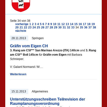
Seite 34 von 38
vorherige
1
2
3
4
5
6
7
8
9
10
11
12
13
14
15
16
17
18
19
20
21
22
23
24
25
26
27
28
29
30
31
32
33
34
35
36
37
38
nächste
28.11.2013
Springen
Gräfin vom Eigen CH
3. Rang am CSI*** San Marinao Arezzo (ITA) 140cm
und
3. Rang
am CSI** Boll 145cm
für
Gräfin vom Eigen
mit Barbara
Schnieper.
V: Galant Normand / M:…
Weiterlesen
15.11.2013
Allgemeines
Unterstützungsschreiben Teilrevision der
Raumplanungsverordnung