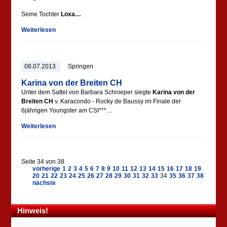
Seine Tochter
Loxa…
Weiterlesen
08.07.2013
Springen
Karina von der Breiten CH
Unter dem Sattel von Barbara Schnieper siegte
Karina von der
Breiten CH
v. Karacondo - Rocky de Baussy im Finale der
6jährigen Youngster am CSI***…
Weiterlesen
Seite 34 von 38
vorherige
1
2
3
4
5
6
7
8
9
10
11
12
13
14
15
16
17
18
19
20
21
22
23
24
25
26
27
28
29
30
31
32
33
34
35
36
37
38
nächste
Hinweis!