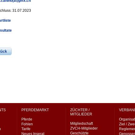
.canino(at)gmx.ch
chluss: 31.07.2023
rtliste
sultate
rück
NTS
PFERDEMARKT
ZÜCHTER /
VERBAN
MITGLIEDER
Pferde
Organisat
Mitgliedschaft
Fohlen
Ziel / Zw
ZVCH-Mitglieder
n
Tarife
Regleme
Geschützte
Neues Inserat
Genossen