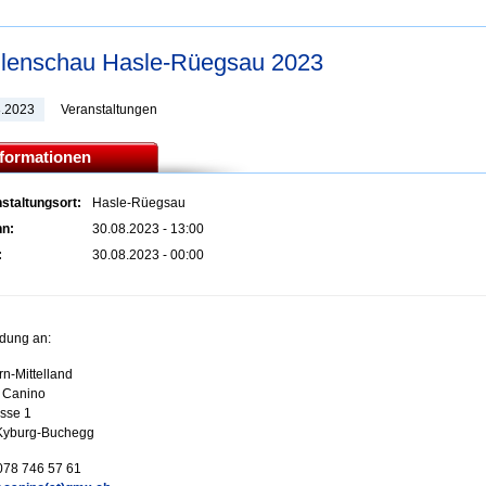
lenschau Hasle-Rüegsau 2023
8.2023
Veranstaltungen
nformationen
staltungsort:
Hasle-Rüegsau
nn:
30.08.2023 - 13:00
:
30.08.2023 - 00:00
dung an:
n-Mittelland
 Canino
asse 1
Kyburg-Buchegg
078 746 57 61