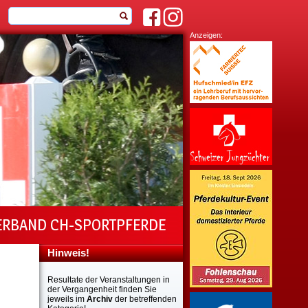
Anzeigen:
ERBAND CH-SPORTPFERDE
Hinweis!
Resultate der Veranstaltungen in
der Vergangenheit finden Sie
jeweils im
Archiv
der betreffenden