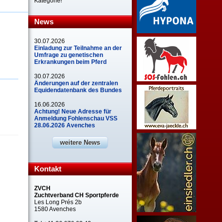
Kategorie!
News
30.07.2026
Einladung zur Teilnahme an der
Umfrage zu genetischen
Erkrankungen beim Pferd
30.07.2026
Änderungen auf der zentralen
Equidendatenbank des Bundes
16.06.2026
Achtung! Neue Adresse für
Anmeldung Fohlenschau VSS
28.06.2026 Avenches
weitere News
Kontakt
ZVCH
Zuchtverband CH Sportpferde
Les Long Prés 2b
1580 Avenches