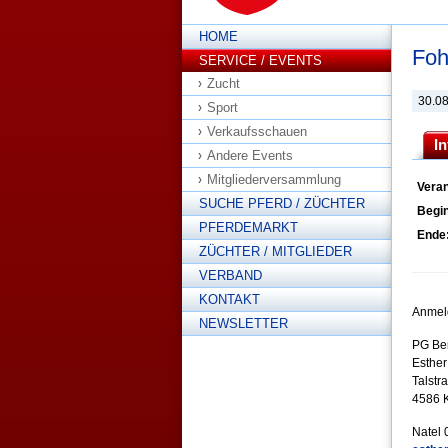
HOME
Foh
SERVICE / EVENTS
Zucht
30.0
Sport
Verkaufsschauen
I
Andere Events
Mitgliederversammlung
Veran
SUCHE PFERD / ZÜCHTER
Begi
PFERDEMARKT
Ende
ZÜCHTER / MITGLIEDER
VERBAND
KONTAKT
Anmel
NEWSLETTER
PG Ber
Esther
Talstr
4586 
Natel 