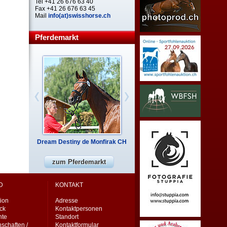
Tel +41 26 676 63 40
Fax +41 26 676 63 45
Mail
info(at)swisshorse.ch
Pferdemarkt
Dream Destiny de Monfirak CH
zum Pferdemarkt
D
KONTAKT
ion
Adresse
eck
Kontaktpersonen
nte
Standort
schaften /
Kontaktformular