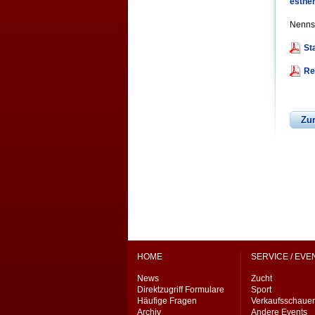
esther
Nenns
Sta
Re
Zu
HOME
SERVICE / EVE
News
Zucht
Direktzugriff Formulare
Sport
Häufige Fragen
Verkaufsschaue
Archiv
Andere Events