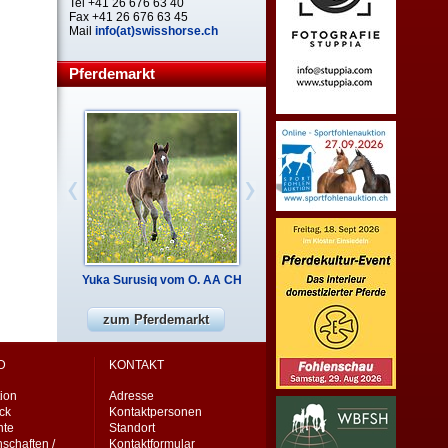
Tel +41 26 676 63 40
Fax +41 26 676 63 45
Mail
info(at)swisshorse.ch
Pferdemarkt
Yuka Surusiq vom O. AA CH
zum Pferdemarkt
D
KONTAKT
ion
Adresse
eck
Kontaktpersonen
nte
Standort
schaften /
Kontaktformular