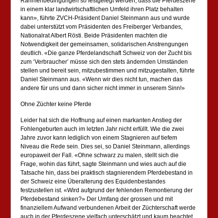
Rahmenbedingungen so festgelegt werden, dass die Pferdeszene
in einem klar landwirtschaftlichen Umfeld ihren Platz behalten
kann», führte ZVCH-Präsident Daniel Steinmann aus und wurde
dabei unterstützt vom Präsidenten des Freiberger Verbandes,
Nationalrat Albert Rösti. Beide Präsidenten machten die
Notwendigkeit der gemeinsamen, solidarischen Anstrengungen
deutlich. «Die ganze Pferdelandschaft Schweiz von der Zucht bis
zum ‘Verbraucher’ müsse sich den stets ändernden Umständen
stellen und bereit sein, mitzubestimmen und mitzugestalten, führte
Daniel Steinmann aus. «Wenn wir dies nicht tun, machen das
andere für uns und dann sicher nicht immer in unserem Sinn!»
Ohne Züchter keine Pferde
Leider hat sich die Hoffnung auf einen markanten Anstieg der
Fohlengeburten auch im letzten Jahr nicht erfüllt. Wie die zwei
Jahre zuvor kann lediglich von einem Stagnieren auf tiefem
Niveau die Rede sein. Dies sei, so Daniel Steinmann, allerdings
europaweit der Fall. «Ohne schwarz zu malen, stellt sich die
Frage, wohin das führt, sagte Steinmann und wies auch auf die
Tatsache hin, dass bei praktisch stagnierendem Pferdebestand in
der Schweiz eine Überalterung des Equidenbestandes
festzustellen ist. «Wird aufgrund der fehlenden Remontierung der
Pferdebestand sinken?» Der Umfang der grossen und mit
finanziellem Aufwand verbundenen Arbeit der Züchterschaft werde
auch in der Pferdeszene vielfach unterschätzt und kaum beachtet.