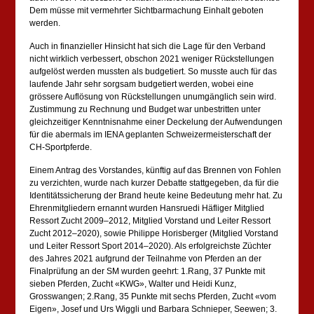
Dem müsse mit vermehrter Sichtbarmachung Einhalt geboten
werden.
Auch in finanzieller Hinsicht hat sich die Lage für den Verband
nicht wirklich verbessert, obschon 2021 weniger Rückstellungen
aufgelöst werden mussten als budgetiert. So musste auch für das
laufende Jahr sehr sorgsam budgetiert werden, wobei eine
grössere Auflösung von Rückstellungen unumgänglich sein wird.
Zustimmung zu Rechnung und Budget war unbestritten unter
gleichzeitiger Kenntnisnahme einer Deckelung der Aufwendungen
für die abermals im IENA geplanten Schweizermeisterschaft der
CH-Sportpferde.
Einem Antrag des Vorstandes, künftig auf das Brennen von Fohlen
zu verzichten, wurde nach kurzer Debatte stattgegeben, da für die
Identitätssicherung der Brand heute keine Bedeutung mehr hat. Zu
Ehrenmitgliedern ernannt wurden Hansruedi Häfliger Mitglied
Ressort Zucht 2009–2012, Mitglied Vorstand und Leiter Ressort
Zucht 2012–2020), sowie Philippe Horisberger (Mitglied Vorstand
und Leiter Ressort Sport 2014–2020). Als erfolgreichste Züchter
des Jahres 2021 aufgrund der Teilnahme von Pferden an der
Finalprüfung an der SM wurden geehrt: 1.Rang, 37 Punkte mit
sieben Pferden, Zucht «KWG», Walter und Heidi Kunz,
Grosswangen; 2.Rang, 35 Punkte mit sechs Pferden, Zucht «vom
Eigen», Josef und Urs Wiggli und Barbara Schnieper, Seewen; 3.