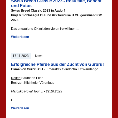
Swiss Breed Classic 2023 - Resultate, Bericht
und Fotos
Swiss Breed Classic 2023 in Aadorf
Pinja v. Schlossgut CH und RG Toulouse H CH gewinnen SBC
2023!
Das engagierte OK mit den vielen freiwilligen…
Weiterlesen
17.11.2023
News
Erfolgreiche Pferde aus der Zucht von Gurbrü!
Esmé von Gurbrü CH
v. Emerald x C-Indoctro II x Wandango
Reiter:
Baumann Elian
Besitzer:
Kilchhofer Véronique
Marokko Royal Tour 5. - 22.10.2023
C…
Weiterlesen