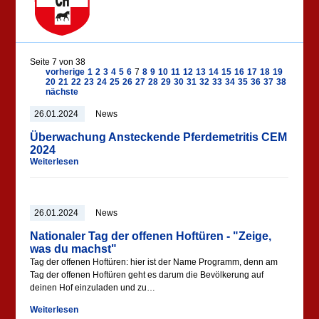
Seite 7 von 38
vorherige
1
2
3
4
5
6
7
8
9
10
11
12
13
14
15
16
17
18
19
20
21
22
23
24
25
26
27
28
29
30
31
32
33
34
35
36
37
38
nächste
26.01.2024
News
Überwachung Ansteckende Pferdemetritis CEM
2024
Weiterlesen
26.01.2024
News
Nationaler Tag der offenen Hoftüren - "Zeige,
was du machst"
Tag der offenen Hoftüren: hier ist der Name Programm, denn am
Tag der offenen Hoftüren geht es darum die Bevölkerung auf
deinen Hof einzuladen und zu…
Weiterlesen