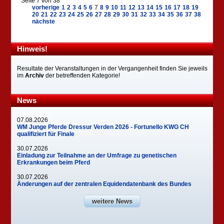
Seite 7 von 38
vorherige
1
2
3
4
5
6
7
8
9
10
11
12
13
14
15
16
17
18
19
20
21
22
23
24
25
26
27
28
29
30
31
32
33
34
35
36
37
38
nächste
Hinweis!
Resultate der Veranstaltungen in der Vergangenheit finden Sie jeweils
im
Archiv
der betreffenden Kategorie!
News
07.08.2026
WM Junge Pferde Dressur Verden 2026 - Fortunello KWG CH
qualifiziert für Finale
30.07.2026
Einladung zur Teilnahme an der Umfrage zu genetischen
Erkrankungen beim Pferd
30.07.2026
Änderungen auf der zentralen Equidendatenbank des Bundes
weitere News