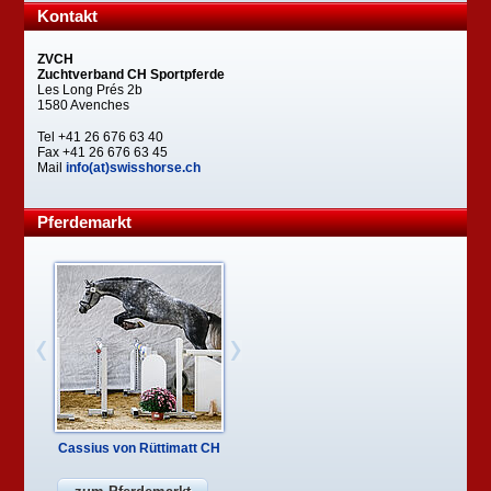
Kontakt
ZVCH
Zuchtverband CH Sportpferde
Les Long Prés 2b
1580 Avenches
Tel +41 26 676 63 40
Fax +41 26 676 63 45
Mail
info(at)swisshorse.ch
Pferdemarkt
Cassius von Rüttimatt CH