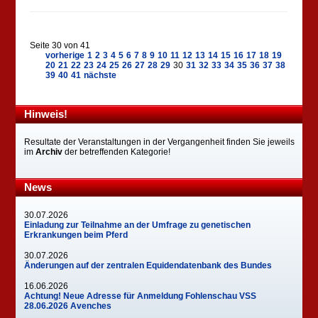
Seite 30 von 41
vorherige
1
2
3
4
5
6
7
8
9
10
11
12
13
14
15
16
17
18
19
20
21
22
23
24
25
26
27
28
29
30
31
32
33
34
35
36
37
38
39
40
41
nächste
Hinweis!
Resultate der Veranstaltungen in der Vergangenheit finden Sie jeweils
im
Archiv
der betreffenden Kategorie!
News
30.07.2026
Einladung zur Teilnahme an der Umfrage zu genetischen
Erkrankungen beim Pferd
30.07.2026
Änderungen auf der zentralen Equidendatenbank des Bundes
16.06.2026
Achtung! Neue Adresse für Anmeldung Fohlenschau VSS
28.06.2026 Avenches