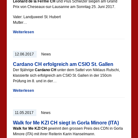
Leonard de la Ferme CH
und Pius Schwizer
siegen am Grand
Prix von Cheseaux-sur-Lausanne am Sonntag 25. Juni 2017.
Vater: Landjuweel St. Hubert
Mutter…
Weiterlesen
12.06.2017
News
Cardano CH erfolgreich am CSIO St. Gallen
Der 9jährige
Cardano CH
unter dem Sattel von Niklaus Rutschi,
klassierte sich erfolgreich am CSIO St. Gallen in der 150cm
Prüfung im 8. und in der…
Weiterlesen
11.05.2017
News
Walk for Me KZI CH siegt in Gorla Minore (ITA)
Walk for Me KZI CH
gewinnt den grossen Preis des CDN in Gorla
Minore (ITA) mit ihrer Reiterin Karin Hanselmann.