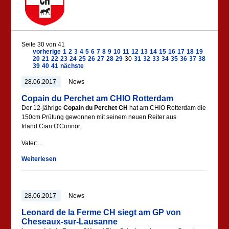
Seite 30 von 41
vorherige
1
2
3
4
5
6
7
8
9
10
11
12
13
14
15
16
17
18
19
20
21
22
23
24
25
26
27
28
29
30
31
32
33
34
35
36
37
38
39
40
41
nächste
28.06.2017
News
Copain du Perchet am CHIO Rotterdam
Der 12-jährige
Copain du Perchet CH
hat am CHIO Rotterdam die
150cm Prüfung gewonnen mit seinem neuen Reiter aus
Irland Cian O'Connor.
Vater:…
Weiterlesen
28.06.2017
News
Leonard de la Ferme CH siegt am GP von
Cheseaux-sur-Lausanne