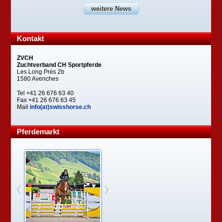
weitere News
Kontakt
ZVCH
Zuchtverband CH Sportpferde
Les Long Prés 2b
1580 Avenches
Tel +41 26 676 63 40
Fax +41 26 676 63 45
Mail
info(at)swisshorse.ch
Pferdemarkt