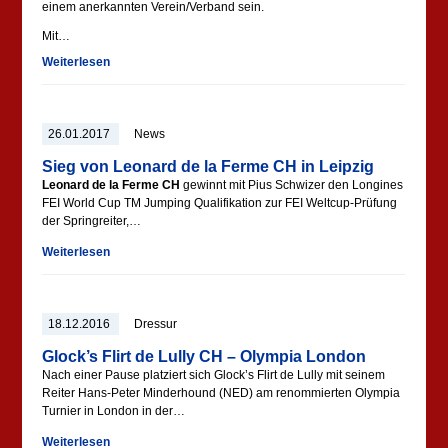
einem anerkannten Verein/Verband sein.
Mit…
Weiterlesen
26.01.2017
News
Sieg von Leonard de la Ferme CH in Leipzig
Leonard de la Ferme CH
gewinnt mit Pius Schwizer
den Longines
FEI World Cup TM Jumping
Qualifikation zur FEI Weltcup-Prüfung
der Springreiter,…
Weiterlesen
18.12.2016
Dressur
Glock’s Flirt de Lully CH – Olympia London
Nach einer Pause platziert sich Glock’s Flirt de Lully mit seinem
Reiter Hans-Peter Minderhound (NED) am renommierten Olympia
Turnier in London in der…
Weiterlesen