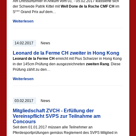
Am Dressurturnier in Ankum vom 01. - 05.02.2017 klassierte sich
der Schwede Patrik Kittel mit
Well Done de la Roche CMF CH
im
S*** Grand Prix auf dem…
Weiterlesen
14.02.2017
News
Leonard de la Ferme CH zweiter in Hong Kong
Leonard de la Ferme CH
erreicht mit Pius Schwizer
in Hong Kong
in der 145cm Prüfung den ausgezeichneten
zweiten Rang
. Diese
Prüfung zählt zu den…
Weiterlesen
03.02.2017
News
Mitgliedschaft ZVCH - Erfüllung der
Vereinspflicht SVPS zur Teilnahme am
Concours
Seit dem 01.01.2017 müssen alle Teilnehmer an
Pferdesportprüfungen gemäss Reglement des SVPS Mitglied in