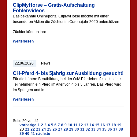
ClipMyHorse – Gratis-Aufschaltung
Fohlenvideos
Das bekannte Onlineportal ClipMyHorse möchte mit einer
besonderen Aktion die Züchter im Coronajahr 2020 unterstützen.
Züchter können ihre…
Weiterlesen
22.06.2020
News
CH-Pferd 4- bis 5jährig zur Ausbildung gesucht!
Für die höhere Berufbildung bei der OdA Pferdeberufe sucht eine
Teilnehmerin ein Pferd im Alter von 4 bis 5 Jahren. Das Pferd wird
im Springen und in…
Weiterlesen
Seite 20 von 41
vorherige
1
2
3
4
5
6
7
8
9
10
11
12
13
14
15
16
17
18
19
20
21
22
23
24
25
26
27
28
29
30
31
32
33
34
35
36
37
38
39
40
41
nächste