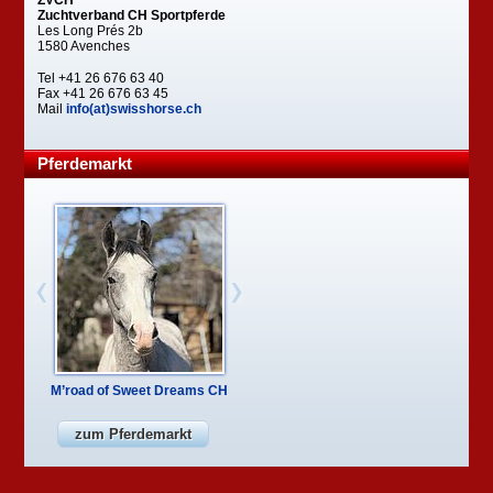
ZVCH
Zuchtverband CH Sportpferde
Les Long Prés 2b
1580 Avenches
Tel +41 26 676 63 40
Fax +41 26 676 63 45
Mail
info(at)swisshorse.ch
Pferdemarkt
M’road of Sweet Dreams CH
zum Pferdemarkt