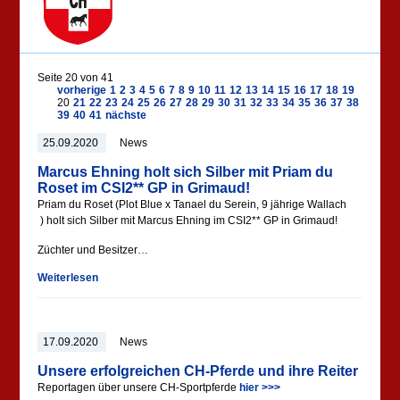
Seite 20 von 41
vorherige
1
2
3
4
5
6
7
8
9
10
11
12
13
14
15
16
17
18
19
20
21
22
23
24
25
26
27
28
29
30
31
32
33
34
35
36
37
38
39
40
41
nächste
25.09.2020
News
Marcus Ehning holt sich Silber mit Priam du
Roset im CSI2** GP in Grimaud!
Priam du Roset (Plot Blue x Tanael du Serein, 9 jährige Wallach
) holt sich Silber mit Marcus Ehning im CSI2** GP in Grimaud!
Züchter und Besitzer…
Weiterlesen
17.09.2020
News
Unsere erfolgreichen CH-Pferde und ihre Reiter
Reportagen über unsere CH-Sportpferde
hier >>>