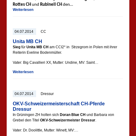
Rottes CH
und
Rubinell CH
den…
Weiterlesen
04.07.2014
CC
Unita MB CH
Sieg
für
Unita MB CH
am CCI2* in Strzegrom in Polen mit ihrer
Reiterin Eveline Bodenmüller.
Vater: Big Cavallieri XX, Mutter: Undine, MV: Saint…
Weiterlesen
04.07.2014
Dressur
OKV-Schweizermeisterschaft CH-Pferde
Dressur
In Grüningen ZH holten sich
Doran Blue CH
und Barbara von
Grebel den Titel
OKV-Schweizermeister Dressur
.
Vater: Dr. Doolittle, Mutter: Winett, MV:…