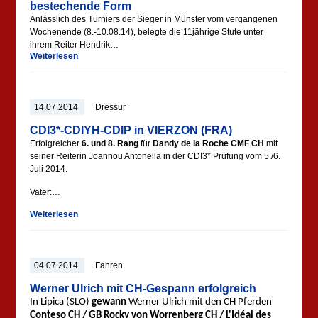
bestechende Form
Anlässlich des Turniers der Sieger in Münster vom vergangenen
Wochenende (8.-10.08.14), belegte die 11jährige Stute unter
ihrem Reiter Hendrik…
Weiterlesen
14.07.2014
Dressur
CDI3*-CDIYH-CDIP in VIERZON (FRA)
Erfolgreicher
6. und 8. Rang
für
Dandy de la Roche CMF CH
mit
seiner Reiterin Joannou Antonella in der CDI3* Prüfung vom 5./6.
Juli 2014.
Vater:…
Weiterlesen
04.07.2014
Fahren
Werner Ulrich mit CH-Gespann erfolgreich
In Lipica (SLO)
gewann
Werner Ulrich mit den CH Pferden
Conteso CH / GB Rocky von Worrenberg CH /
L'Idéal des