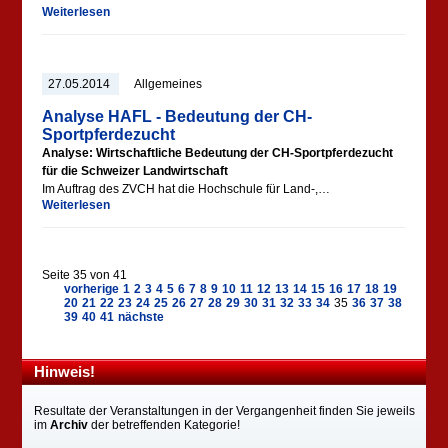
Weiterlesen
27.05.2014
Allgemeines
Analyse HAFL - Bedeutung der CH-
Sportpferdezucht
Analyse: Wirtschaftliche Bedeutung der CH-Sportpferdezucht
für die Schweizer Landwirtschaft
Im Auftrag des ZVCH hat die Hochschule für Land-,…
Weiterlesen
Seite 35 von 41
vorherige
1
2
3
4
5
6
7
8
9
10
11
12
13
14
15
16
17
18
19
20
21
22
23
24
25
26
27
28
29
30
31
32
33
34
35
36
37
38
39
40
41
nächste
Hinweis!
Resultate der Veranstaltungen in der Vergangenheit finden Sie jeweils
im
Archiv
der betreffenden Kategorie!