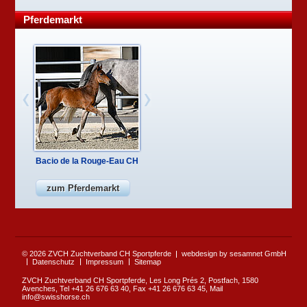
Pferdemarkt
Bacio de la Rouge-Eau CH
Desperado von Büren
zum Pferdemarkt
© 2026 ZVCH Zuchtverband CH Sportpferde
webdesign by sesamnet GmbH
Datenschutz
Impressum
Sitemap
ZVCH Zuchtverband CH Sportpferde, Les Long Prés 2, Postfach, 1580
Avenches, Tel +41 26 676 63 40, Fax +41 26 676 63 45, Mail
info@swisshorse.ch