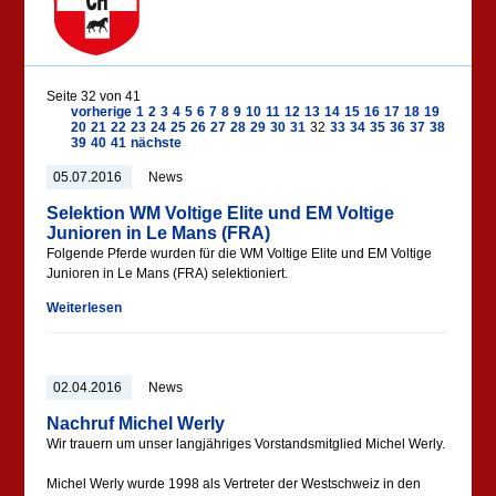
Seite 32 von 41
vorherige
1
2
3
4
5
6
7
8
9
10
11
12
13
14
15
16
17
18
19
20
21
22
23
24
25
26
27
28
29
30
31
32
33
34
35
36
37
38
39
40
41
nächste
05.07.2016
News
Selektion WM Voltige Elite und EM Voltige
Junioren in Le Mans (FRA)
Folgende Pferde wurden für die WM Voltige Elite und EM Voltige
Junioren in Le Mans (FRA) selektioniert.
Weiterlesen
02.04.2016
News
Nachruf Michel Werly
Wir trauern um unser langjähriges Vorstandsmitglied Michel Werly.
Michel Werly wurde 1998 als Vertreter der Westschweiz in den