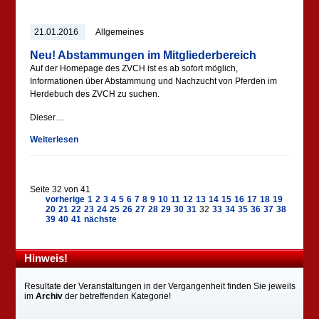
21.01.2016
Allgemeines
Neu! Abstammungen im Mitgliederbereich
Auf der Homepage des ZVCH ist es ab sofort möglich,
Informationen über Abstammung und Nachzucht von Pferden im
Herdebuch des ZVCH zu suchen.
Dieser…
Weiterlesen
Seite 32 von 41
vorherige
1
2
3
4
5
6
7
8
9
10
11
12
13
14
15
16
17
18
19
20
21
22
23
24
25
26
27
28
29
30
31
32
33
34
35
36
37
38
39
40
41
nächste
Hinweis!
Resultate der Veranstaltungen in der Vergangenheit finden Sie jeweils
im
Archiv
der betreffenden Kategorie!